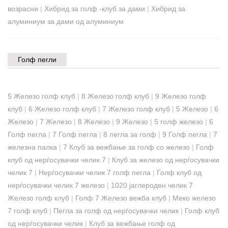
возрасни
|
Хибрид за голф -клуб за дами
|
Хибрид за
алуминиум за дами од алуминиум
Голф пегли
5 Железо голф клуб
|
8 Железо голф клуб
|
9 Железо голф
клуб
|
6 Железо голф клуб
|
7 Железо голф клуб
|
5 Железо
|
6
Железо
|
7 Железо
|
8 Железо
|
9 Железо
|
5 голф железо
|
6
Голф пегла
|
7 Голф пегла
|
8 пегла за голф
|
9 Голф пегла
|
7
железна палка
|
7 Клуб за вежбање за голф со железо
|
Голф
клуб од нерѓосувачки челик 7
|
Клуб за железо од нерѓосувачки
челик 7
|
Нерѓосувачки челик 7 голф пегла
|
Голф клуб од
нерѓосувачки челик 7 железо
|
1020 јаглероден челик 7
Железо голф клуб
|
Голф 7 Железо вежба клуб
|
Меко железо
7 голф клуб
|
Пегла за голф од нерѓосувачки челик
|
Голф клуб
од нерѓосувачки челик
|
Клуб за вежбање голф од