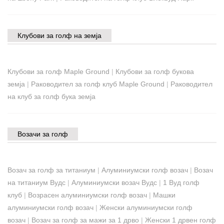
Клубови за голф на земја
Клубови за голф Maple Ground
|
Клубови за голф букова
земја
|
Раководител за голф клуб Maple Ground
|
Раководител
на клуб за голф бука земја
Возачи за голф
Возач за голф за титаниум
|
Алуминиумски голф возач
|
Возач
на титаниум Вудс
|
Алуминиумски возач Вудс
|
1 Вуд голф
клуб
|
Возрасен алуминиумски голф возач
|
Машки
алуминиумски голф возач
|
Женски алуминиумски голф
возач
|
Возач за голф за мажи за 1 дрво
|
Женски 1 дрвен голф