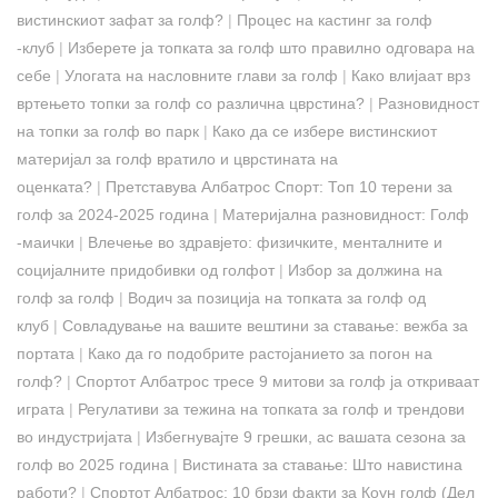
вистинскиот зафат за голф?
|
Процес на кастинг за голф
-клуб
|
Изберете ја топката за голф што правилно одговара на
себе
|
Улогата на насловните глави за голф
|
Како влијаат врз
вртењето топки за голф со различна цврстина?
|
Разновидност
на топки за голф во парк
|
Како да се избере вистинскиот
материјал за голф вратило и цврстината на
оценката?
|
Претставува Албатрос Спорт: Топ 10 терени за
голф за 2024-2025 година
|
Материјална разновидност: Голф
-маички
|
Влечење во здравјето: физичките, менталните и
социјалните придобивки од голфот
|
Избор за должина на
голф за голф
|
Водич за позиција на топката за голф од
клуб
|
Совладување на вашите вештини за ставање: вежба за
портата
|
Како да го подобрите растојанието за погон на
голф?
|
Спортот Албатрос тресе 9 митови за голф ја откриваат
играта
|
Регулативи за тежина на топката за голф и трендови
во индустријата
|
Избегнувајте 9 грешки, ас вашата сезона за
голф во 2025 година
|
Вистината за ставање: Што навистина
работи?
|
Спортот Албатрос: 10 брзи факти за Коун голф (Дел