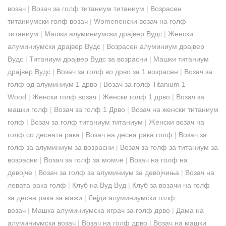
возач
|
Возач за голф титаниум титаниум
|
Возрасен
титаниумски голф возач
|
Womenенски возач на голф
титаниум
|
Машки алуминиумски драјвер Вудс
|
Женски
алуминиумски драјвер Вудс
|
Возрасен алуминиум драјвер
Вудс
|
Титаниум драјвер Вудс за возрасни
|
Машки титаниум
драјвер Вудс
|
Возач за голф во дрво за 1 возрасен
|
Возач за
голф од алуминиум 1 дрво
|
Возач за голф Titanium 1
Wood
|
Женски голф возач
|
Женски голф 1 дрво
|
Возач за
машки голф
|
Возач за голф 1 Дрво
|
Возач на женски титаниум
голф
|
Возач за голф титаниум титаниум
|
Женски возач на
голф со десната рака
|
Возач на десна рака голф
|
Возач за
голф за алуминиум за возрасни
|
Возач за голф за титаниум за
возрасни
|
Возач за голф за момче
|
Возач на голф на
девојче
|
Возач за голф за алуминиум за девојчиња
|
Возач на
левата рака голф
|
Клуб на Вуд Вуд
|
Клуб за возачи на голф
за десна рака за мажи
|
Лејди алуминиумски голф
возач
|
Машка алуминиумска играч за голф дрво
|
Дама на
алуминиумски возач
|
Возач на голф дрво
|
Возач на машки