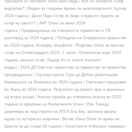
турнејата со неговиот татко како Кеди
|
Кои се четирите голф
мајорови?
|
Водич за гледање време за меморијалниот турнир
2024 година
|
Дали Парк Голф ќе биде следното лудило за
голф во светот?
|
АИГ Опен за жени 2024
година
|
Предвидувања на отвореното првенство и ТВ
распоред за 2024 година
|
Победник на Отвореното првенство
во 2024 година, Ксандер Шауфеле
|
Водечка табла за женски
голф на Олимпијадата 2024: 2. коло
|
Олимписки игри 2024
година, женски голф: Лидија Ко го освои златниот
медал
|
2024 ДП Светско првенство за првенство за првенство
предвидување
|
Од мајсторите Гори до Добаи доминација:
Кампањата на Мекилрој во 2024 година
|
Светскиот предизвик
во Херој во 2024 година: Резултати од првиот круг и времиња
од втора рунда
|
Азиска турнеја до отворена сезона во 2025
година со враќање на Филипините Опен
|
Рио Такеда
доминира во мајсторите на ЛПГА Блу Беј, заплени двојна
круна со историска маргина
|
Волво Кина Опен се враќа во
Шангај за да слави 30 години
|
Спортските Албатрос навиваат