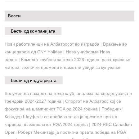
Вести
Вести од компанијата
Нови работилници на Албатросот во изградба
|
Враќање во
канцеларија од CNY Holiday
|
Нова униформа Нова
надеж
|
Комплет клубови за голф 2026 година: разоткривање
митови, технички промени и паметни увиди за купување
Вести од индустријата
Волумен на пазарот на голф клуб, анализа на споделувања и
трендови 2024-2027 година
|
Спортот на Албатрос кој се
фокусира на шампионот PGA од 2024 година
|
Победник:
Ксандер Шауфеле се пробива за да ја преземе првата
кариера, шампионатот PGA 2024 година
|
2024 RBC Canadian
Open: Роберт Мекинтајр ја постигна првата победа на PGA