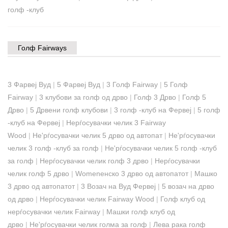
голф -клуб
Голф Fairways
3 Фарвеј Вуд
|
5 Фарвеј Вуд
|
3 Голф Fairway
|
5 Голф
Fairway
|
3 клубови за голф од дрво
|
Голф 3 Дрво
|
Голф 5
Дрво
|
5 Дрвени голф клубови
|
3 голф -клуб на Фервеј
|
5 голф
-клуб на Фервеј
|
Нерѓосувачки челик 3 Fairway
Wood
|
Не'рѓосувачки челик 5 дрво од автопат
|
Не'рѓосувачки
челик 3 голф -клуб за голф
|
Не'рѓосувачки челик 5 голф -клуб
за голф
|
Нерѓосувачки челик голф 3 дрво
|
Нерѓосувачки
челик голф 5 дрво
|
Womenенско 3 дрво од автопатот
|
Машко
3 дрво од автопатот
|
3 Возач на Вуд Фервеј
|
5 возач на дрво
од дрво
|
Нерѓосувачки челик Fairway Wood
|
Голф клуб од
нерѓосувачки челик Fairway
|
Машки голф клуб од
дрво
|
Не'рѓосувачки челик голма за голф
|
Лева рака голф