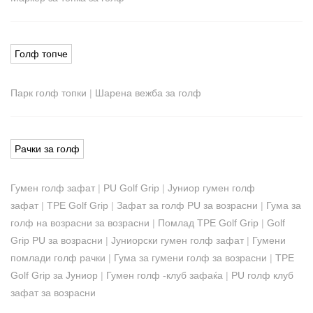
Голф топче
Парк голф топки
|
Шарена вежба за голф
Рачки за голф
Гумен голф зафат
|
PU Golf Grip
|
Јуниор гумен голф
зафат
|
TPE Golf Grip
|
Зафат за голф PU за возрасни
|
Гума за
голф на возрасни за возрасни
|
Помлад TPE Golf Grip
|
Golf
Grip PU за возрасни
|
Јуниорски гумен голф зафат
|
Гумени
помлади голф рачки
|
Гума за гумени голф за возрасни
|
TPE
Golf Grip за Јуниор
|
Гумен голф -клуб зафаќа
|
PU голф клуб
зафат за возрасни