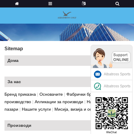
Sitemap
Дома
Albatross Sports
За нас
Albatross Sports
Бренд приказна
|
Основачите
|
Фабрички бриф
|
Опрема за
производство
|
Апликации за производи
|
Нашите
пазари
|
Нашите услуги
|
Мисија, визија и основни вредности
Производи