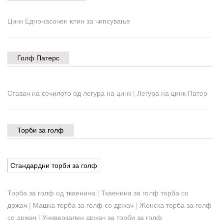
Цинк Еднонасочен клин за чипсување
Голф Патерс
Ставач на сечилото од легура на цинк
|
Легура на цинк Патер
Торби за голф
Стандардни торби за голф
Торба за голф од ткаенина
|
Ткаенина за голф торба со
држач
|
Машка торба за голф со држач
|
Женска торба за голф
со држач
|
Универзален држач за торби за голф