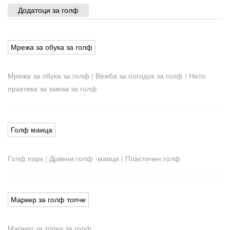
Додатоци за голф
Мрежа за обука за голф
Мрежа за обука за голф
|
Вежба за погодок за голф
|
Нето
практика за замав за голф
Голф маица
Голф парк
|
Дрвени голф -маици
|
Пластичен голф
Маркер за голф топче
Маркер за топка за голф