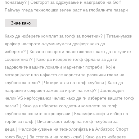
понатаму?
|
Секторот за одржување и надградба на Golf
Fairway гледа технолошки зелен раст на глобалните пазари
Знае како
Како да изберете комплет за голф за почетник?
|
Титаниумски
драјвер наспроти алуминиумски драјвер: како да
изберете?
|
Ковано наспроти леано железо: како да го купите
соодветниот?
|
Како да изберете голф фрлачи за да ги
задоволите вашите локални маркетинг потреби
|
Кој е
материјалот што најчесто се користи за различни глави на
клубови за голф?
|
Четири агли на голф клубови
|
Како да
направите совршен замав за играч на голф?
|
Јаглероден
челик VS нерѓосувачки челик: како да ги изберете вашите голф
пегли?
|
Како да изберете соодветни комплети за голф
клубови за вашите потрошувачи
|
Класификација и избор на
торби за голф
|
Вистинскиот избор на голф -клубови за
деца
|
Фалсификување на технологијата на Албатрос Спорт
голф Вудс
|
За степени на голф -клуб
|
Како да го изберете