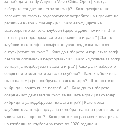
за победата на Ву Ашун на Volvo China Open
|
Како да
изберете соодветни пегли за голф?
|
Како дизајните на
возачите за голф ги задоволуваат потребите на играчите на
различни нивоа и сценарија?
|
Како еволуцијата на
материјалите за голф клубови (цврсто дрво, челик итн.) ги
поттикнува перформансите за различни играчи?
|
Зошто
клубовите за голф на земја стануваат задолжително за
ентузијастите за голф?
|
Како да изберете и користите голф
пегли за оптимални перформанси?
|
Како клубовите за голф
во парк ја подобруваат вашата игра?
|
Како да ги изберете
совршените комплети за голф клубови?
|
Како клубовите за
голф на земја ја подобруваат вашата игра?
|
Што се голф
хибриди и зошто ви се потребни?
|
Како да го изберете
совршениот двигател за голф за вашата игра?
|
Како голф
хибридите ја подобруваат вашата игра?
|
Како можат
клубовите за голф парк да ја подобрат вашата прецизност и
уживање на теренот?
|
Како расте и се развива индустријата
на глобалните клубови за голф во 2026 година и