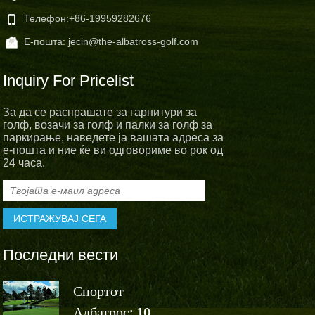
Телефон:
+86-19959282676
Е-пошта:
jecin@the-albatross-golf.com
Inquiry For Pricelist
За да се распрашате за гарнитури за
голф, возачи за голф и палки за голф за
паркирање, наведете ја вашата адреса за
е-пошта и ние ќе ви одговориме во рок од
24 часа.
Последни вести
Спортот
Спортскит
Албатрос: 10
Албатрос