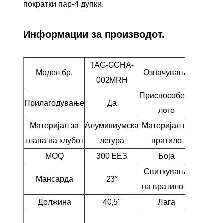
пократки пар-4 дупки.
Информации за производот.
TAG-GCHA-
Golf Uti
Модел бр.
Означување
002MRH
Wood
Приспособено
Прилагодување
Да
Да
лого
Материјал за
Алуминиумска
Материјал на
Граф
глава на клубот
легура
вратило
MOQ
300 ЕЕЗ
Боја
Син
Свиткување
Мансарда
23°
Р
на вратилото
Должина
40,5''
Лага
61,5
Играчи