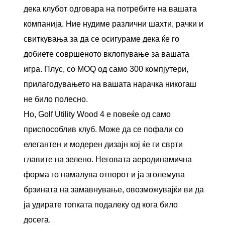
дека клубот одговара на потребите на вашата
компанија. Ние нудиме различни шахти, рачки и
свиткувања за да се осигураме дека ќе го
добиете совршеното вклопување за вашата
игра. Плус, со MOQ од само 300 компјутери,
прилагодувањето на вашата нарачка никогаш
не било полесно.
Но, Golf Utility Wood 4 е повеќе од само
приспособлив клуб. Може да се пофали со
елегантен и модерен дизајн кој ќе ги сврти
главите на зелено. Неговата аеродинамична
форма го намалува отпорот и ја зголемува
брзината на замавнување, овозможувајќи ви да
ја удирате топката подалеку од кога било
досега.