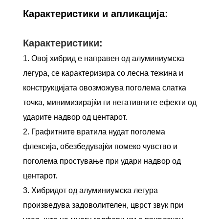
Карактеристики и апликација:
Карактеристики:
1. Овој хибрид е направен од алуминиумска
легура, се карактеризира со лесна тежина и
конструкцијата овозможува поголема слатка
точка, минимизирајќи ги негативните ефекти од
ударите надвор од центарот.
2. Графитните вратила нудат поголема
флексија, обезбедувајќи помеко чувство и
поголема простување при удари надвор од
центарот.
3. Хибридот од алуминиумска легура
произведува задоволителен, цврст звук при