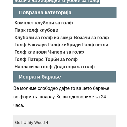
возачи на хибридни клубови за голф
Поврзана категорија
Комплет клубови за голф
Парк голф клубови
Клубови за голф на земја
Возачи за голф
Голф Fairways
Голф хибриди
Голф пегли
Голф клинови
Чипери за голф
Голф Патерс
Торби за голф
Навлаки за голф
Додатоци за голф
Испрати барање
Ве молиме слободно дајте го вашето барање
во формата подолу. Ќе ви одговориме за 24
часа.