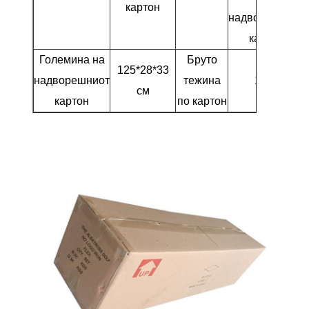
картон
надворешниот
картон
Големина на
Бруто
125*28*33
надворешниот
тежина
16 кг
см
картон
по картон