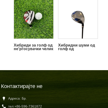
Хибриди за голф од
Хибридни шуми од
не'рѓосувачки челик
голф од
не'рѓосувачки челик
Контактирајте не
Адреса: Бр.
тел:
+86-596-7361872