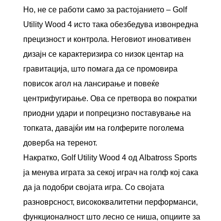
Но, не се работи само за растојанието – Golf
Utility Wood 4 исто така обезбедува извонредна
прецизност и контрола. Неговиот иновативен
дизајн се карактеризира со низок центар на
гравитација, што помага да се промовира
повисок агол на лансирање и повеќе
центрифугирање. Ова се претвора во пократки
приодни удари и попрецизно поставување на
топката, давајќи им на голферите поголема
доверба на теренот.
Накратко, Golf Utility Wood 4 од Albatross Sports
ја менува играта за секој играч на голф кој сака
да ја подобри својата игра. Со својата
разноврсност, висококвалитетни перформанси,
функционалност што лесно се ниша, опциите за