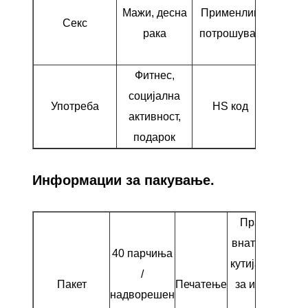
Мажи, десна
Применлив
гол
Секс
рака
потрошувач
почетн
сред
Фитнес,
социјална
Употреба
HS код
950631
активност,
подарок
Информации за пакување.
Празно за
внатрешната
40 парчиња
кутија, ознака
/
Пакет
Печатење
за испорака
надворешен
на