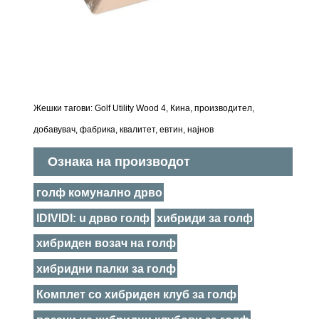
Жешки тагови: Golf Utility Wood 4, Кина, производител,
добавувач, фабрика, квалитет, евтин, најнов
Ознака на производот
голф комунално дрво
IDIVIDI: u дрво голф
хибриди за голф
хибриден возач на голф
хибридни палки за голф
Комплет со хибриден клуб за голф