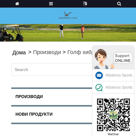
>
Производи
>
Голф хибриди
Дома
Albatross Sports
Albatross Sports
ПРОИЗВОДИ
НОВИ ПРОДУКТИ