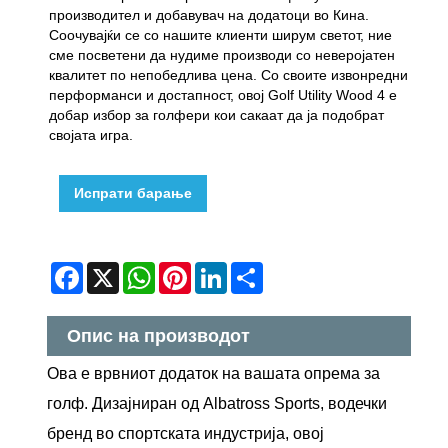
производител и добавувач на додатоци во Кина.
Соочувајќи се со нашите клиенти ширум светот, ние
сме посветени да нудиме производи со неверојатен
квалитет по непобедлива цена. Со своите извонредни
перформанси и достапност, овој Golf Utility Wood 4 е
добар избор за голфери кои сакаат да ја подобрат
својата игра.
Испрати барање
Facebook
X
WhatsApp
Pinterest
LinkedIn
Share
Опис на производот
Ова е врвниот додаток на вашата опрема за
голф. Дизајниран од Albatross Sports, водечки
бренд во спортската индустрија, овој