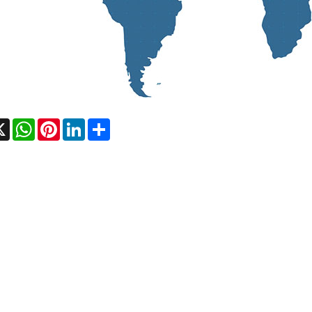
cebook
X
WhatsApp
Pinterest
LinkedIn
Share