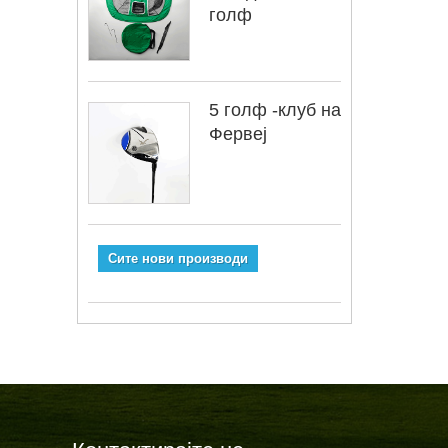
голф
5 голф -клуб на
Фервеј
Сите нови производи