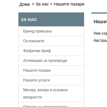
>
За нас
>
Нашите пазари
Дома
ЗА НАС
Наши
Бренд приказна
Ние сор
Австрал
Основачите
Фабрички бриф
Апликации за производи
Нашите пазари
Нашите услуги
Мисија, визија и основни
вредности
Опрема за производство