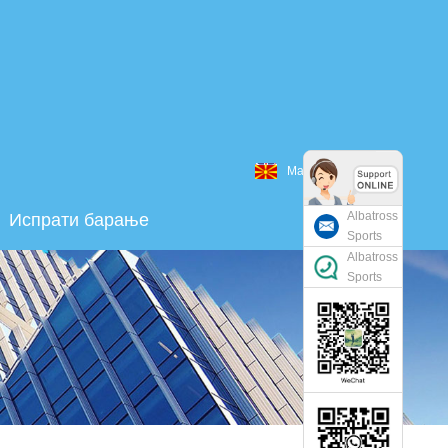
Македонски
Albatross
Испрати барање
Sports
Albatross
Sports