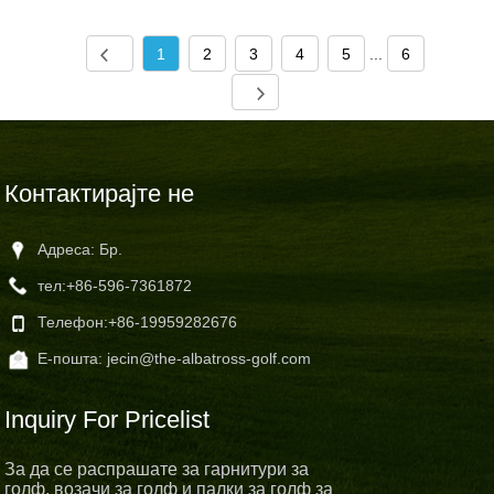
1
2
3
4
5
...
6
Контактирајте не
Адреса: Бр.
тел:
+86-596-7361872
Телефон:
+86-19959282676
Е-пошта:
jecin@the-albatross-golf.com
Inquiry For Pricelist
За да се распрашате за гарнитури за
голф, возачи за голф и палки за голф за