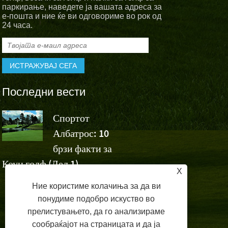
паркирање, наведете ја вашата адреса за
е-пошта и ние ќе ви одговориме во рок од
24 часа.
Последни вести
Спортот
Спортскит
Албатрос: 10
Албатрос
а
брзи факти за
навиваат за победата н
Коун голф (Дел 1)
Ашун на Volvo China 
X
Ние користиме колачиња за да ви
понудиме подобро искуство во
прелистувањето, да го анализираме
сообраќајот на страницата и да ја