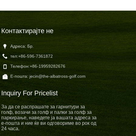
Контактирајте не
Адреса: Бр.
тел:
+86-596-7361872
Телефон:
+86-19959282676
Е-пошта:
jecin@the-albatross-golf.com
Inquiry For Pricelist
За да се распрашате за гарнитури за
голф, возачи за голф и палки за голф за
паркирање, наведете ја вашата адреса за
е-пошта и ние ќе ви одговориме во рок од
24 часа.