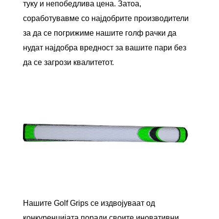
туку и непобедлива цена. Затоа,
соработувавме со најдобрите производители
за да се погрижиме нашите голф рачки да
нудат најдобра вредност за вашите пари без
да се загрози квалитетот.
Нашите Golf Grips се издвојуваат од
конкуренцијата поради своите иновативни