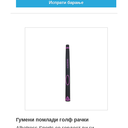
Испрати барање
Гумени помлади голф рачки
Albatross Sports со гордост ви ги