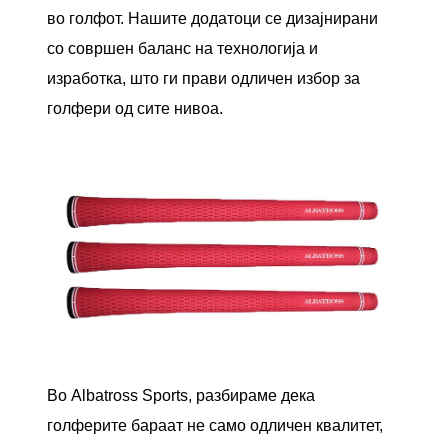
во голфот. Нашите додатоци се дизајнирани
со совршен баланс на технологија и
изработка, што ги прави одличен избор за
голфери од сите нивоа.
Во Albatross Sports, разбираме дека
голферите бараат не само одличен квалитет,