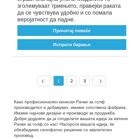
зголемуваат триењето, правејќи раката
да се чувствува удобно и со помала
веројатност да падне.
Прочитај повеќе
Испрати барање
1
2
3
Како професионален кинески Рачки за голф
производител и добавувач, имаме сопствена фабрика.
Имаме најнови дизајни и производи за продажба.
Добре дојдовте да ја споделите вашата идеја за евтини
Рачки за голф со нас! Наспроти вашата идеја, ќе
обезбедиме сеопфатно решение со квалитетен
производ.