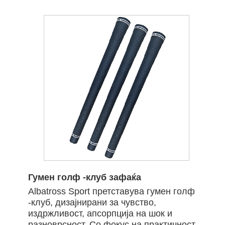
Гумен голф -клуб зафаќа
Albatross Sport претставува гумен голф
-клуб, дизајнирани за чувство,
издржливост, апсорпција на шок и
разноврсност. Со фокус на практичност,