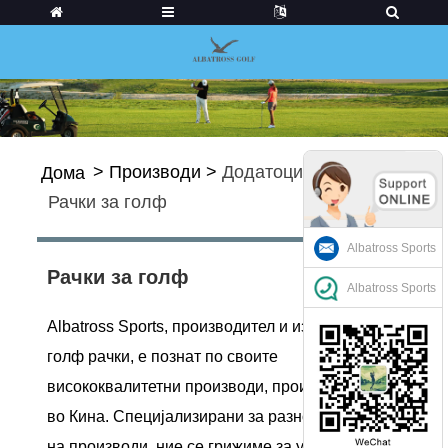
>
Производи
>
Додатоци за голф
>
Дома
Рачки за голф
Albatross Sports
Рачки за голф
Albatross Sports
Albatross Sports, производител и извозник на
голф рачки, е познат по своите
висококвалитетни производи, произведени
во Кина. Специјализирани за разновидност
на производи, ние се грижиме за уникатните