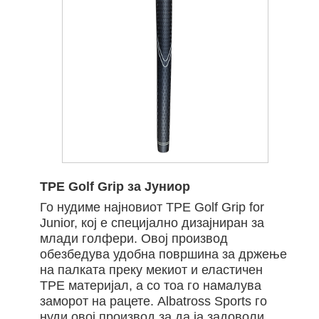
TPE Golf Grip за Јуниор
Го нудиме најновиот TPE Golf Grip for
Junior, кој е специјално дизајниран за
млади голфери. Овој производ
обезбедува удобна површина за држење
на палката преку мекиот и еластичен
TPE материјал, а со тоа го намалува
заморот на рацете. Albatross Sports го
нуди овој производ за да ја задоволи