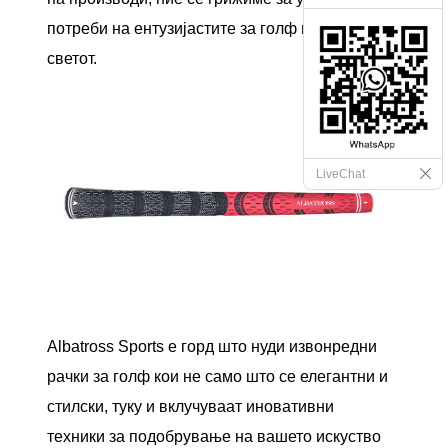
потреби на ентузијастите за голф ширум
светот.
LiveChat
Albatross Sports е горд што нуди извонредни
рачки за голф кои не само што се елегантни и
стилски, туку и вклучуваат иновативни
техники за подобрување на вашето искуство