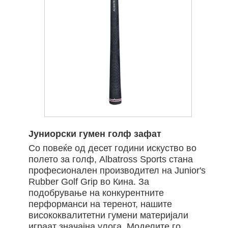
Јуниорски гумен голф зафат
Со повеќе од десет години искуство во
полето за голф, Albatross Sports стана
професионален производител на Junior's
Rubber Golf Grip во Кина. За
подобрување на конкурентните
перформанси на теренот, нашите
висококвалитетни гумени материјали
играат значајна улога. Моделите го