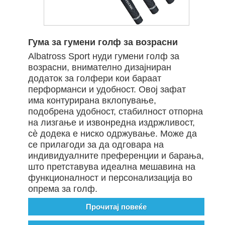
Гума за гумени голф за возрасни
Albatross Sport нуди гумени голф за
возрасни, внимателно дизајниран
додаток за голфери кои бараат
перформанси и удобност. Овој зафат
има контурирана вклопување,
подобрена удобност, стабилност отпорна
на лизгање и извонредна издржливост,
сè додека е ниско одржување. Може да
се прилагоди за да одговара на
индивидуалните преференции и барања,
што претставува идеална мешавина на
функционалност и персонализација во
опрема за голф.
Прочитај повеќе