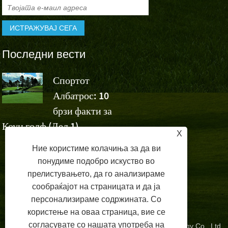
Последни вести
Спортот
Спортскит
Албатрос: 10
Албатрос
а
брзи факти за
навиваат за победата н
Коун голф (Дел 1)
Ашун на Volvo China 
X
Ние користиме колачиња за да ви
понудиме подобро искуство во
прелистувањето, да го анализираме
сообраќајот на страницата и да ја
персонализираме содржината. Со
користење на оваа страница, вие се
согласувате со нашата употреба на
Copyright © 2024 Zhangzhou Albatross Sports Technology Co., Ltd.