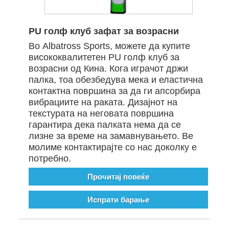
PU голф клуб зафат за возрасни
Во Albatross Sports, можете да купите
висококвалитетен PU голф клуб за
возрасни од Кина. Кога играчот држи
палка, тоа обезбедува мека и еластична
контактна површина за да ги апсорбира
вибрациите на раката. Дизајнот на
текстурата на неговата површина
гарантира дека палката нема да се
лизне за време на замавнувањето. Ве
молиме контактирајте со нас доколку е
потребно.
Прочитај повеќе
Испрати барање