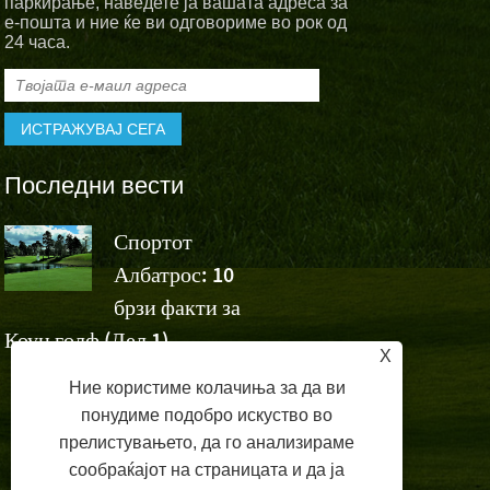
паркирање, наведете ја вашата адреса за
е-пошта и ние ќе ви одговориме во рок од
24 часа.
Последни вести
Спортот
Спортскит
Албатрос: 10
Албатрос
а
брзи факти за
навиваат за победата н
Коун голф (Дел 1)
Ашун на Volvo China 
X
Ние користиме колачиња за да ви
понудиме подобро искуство во
прелистувањето, да го анализираме
сообраќајот на страницата и да ја