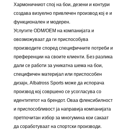
Хармоничниот спој на бои, дезени и контури
создава визуелно привлечен производ кој е и
функционален и модерен.
Услугите ODM/OEM на компанијата и
овозможуваат да ги приспособува
производите според специфичните потреби и
преференции на своите клиенти. Без разлика
дали се работи за уникатна шема на бои,
специфичен материјал или приспособен
дизајн, Albatross Sports може да испорача
производ кој совршено се усогласува со
идентитетот на брендот. Оваа флексибилност
и приспособливост ја направија компанијата
претпочитан избор за многумина кои сакаат
да соработуваат на спортски производи.