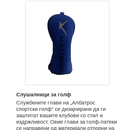
Слушалници за голф
Службените глави на „Албатрос
спортски голф“ се дизајнирани да ги
заштитат вашите клубови со стил и
издржливост. Овие глави за голф-патеки
се направени од материјали отпорни на