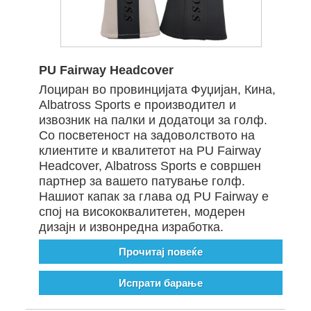
PU Fairway Headcover
Лоциран во провинцијата Фуџијан, Кина,
Albatross Sports е производител и
извозник на палки и додатоци за голф.
Со посветеност на задоволството на
клиентите и квалитетот на PU Fairway
Headcover, Albatross Sports е совршен
партнер за вашето патување голф.
Нашиот капак за глава од PU Fairway е
спој на висококвалитетен, модерен
дизајн и извонредна изработка.
Прочитај повеќе
Испрати барање