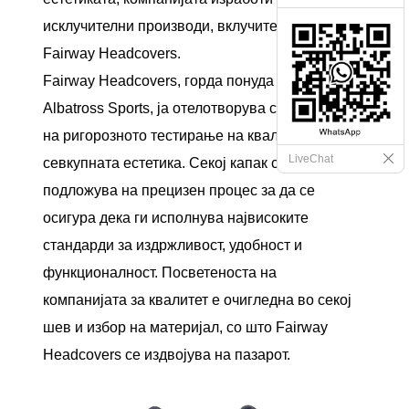
исклучителни производи, вклучително и
Fairway Headcovers.
Fairway Headcovers, горда понуда од
Albatross Sports, ја отелотворува суштината
на ригорозното тестирање на квалитетот и
LiveChat
севкупната естетика. Секој капак се
подложува на прецизен процес за да се
осигура дека ги исполнува највисоките
стандарди за издржливост, удобност и
функционалност. Посветеноста на
компанијата за квалитет е очигледна во секој
шев и избор на материјал, со што Fairway
Headcovers се издвојува на пазарот.