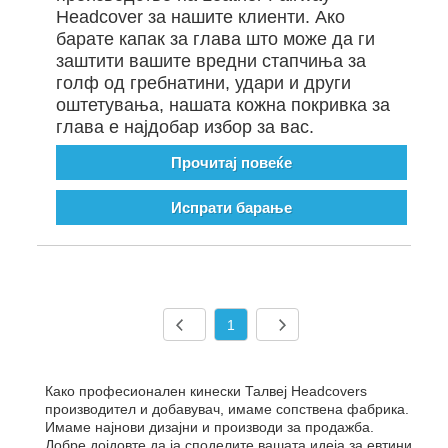
Headcover за нашите клиенти. Ако
барате капак за глава што може да ги
заштити вашите вредни стапчиња за
голф од гребнатини, удари и други
оштетувања, нашата кожна покривка за
глава е најдобар избор за вас.
Прочитај повеќе
Испрати барање
1
Како професионален кинески Талвеј Headcovers
производител и добавувач, имаме сопствена фабрика.
Имаме најнови дизајни и производи за продажба.
Добре дојдовте да ја споделите вашата идеја за евтини