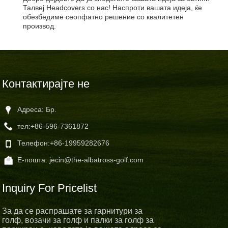
Талвеј Headcovers со нас! Наспроти вашата идеја, ќе
обезбедиме сеопфатно решение со квалитетен
производ.
Контактирајте не
Адреса: Бр.
тел:
+86-596-7361872
Телефон:
+86-19959282676
Е-пошта:
jecin@the-albatross-golf.com
Inquiry For Pricelist
За да се распрашате за гарнитури за
голф, возачи за голф и палки за голф за