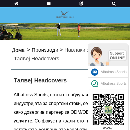
>
Производи
>
Навлаки за голф
>
Дома
Талвеј Headcovers
Albatross Sports
Талвеј Headcovers
Albatross Sports
Albatross Sports, познат снабдувач во
индустријата за спортски стоки, се етаблира
како доверлив партнер за ODM/OEM
услугите. Со фокус на квалитетот и
естетиката, компанијата изработи низа