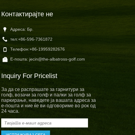
Контактирајте не
Адреса: Бр.
тел:
+86-596-7361872
Телефон:
+86-19959282676
Е-пошта:
jecin@the-albatross-golf.com
Inquiry For Pricelist
За да се распрашате за гарнитури за
голф, возачи за голф и палки за голф за
паркирање, наведете ја вашата адреса за
е-пошта и ние ќе ви одговориме во рок од
24 часа.