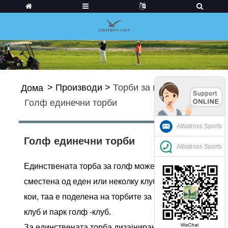
>
Производи
>
Торби за голф
>
Дома
Голф единечни торби
Albatross Sports
Голф единечни торби
Albatross Sports
Единствената торба за голф може да биде
сместена од еден или неколку клубови, за
кои, таа е поделена на торбите за редовен
клуб и парк голф -клуб.
За единствената торба дизајнирана од