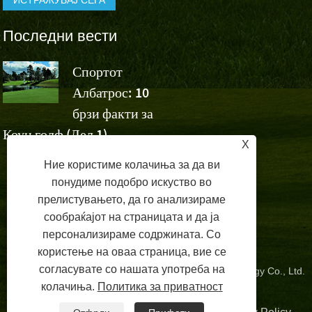
Последни вести
Спортот
Спортскит
Албатрос: 10
Албатрос
а
брзи факти за
навиваат за победата н
Коун голф (Дел 1)
Ашун на Volvo China 
X
Ние користиме колачиња за да ви
понудиме подобро искуство во
прелистувањето, да го анализираме
сообраќајот на страницата и да ја
персонализираме содржината. Со
користење на оваа страница, вие се
согласувате со нашата употреба на
Copyright © 2024 Zhangzhou Albatross Sports Technology Co., Ltd.
колачиња.
Политика за приватност
Сите права се задржани.