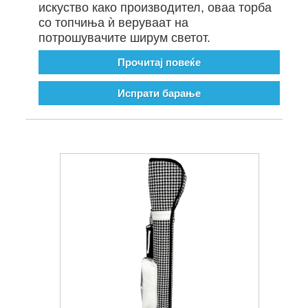
искуство како производител, оваа торба
со топчиња ѝ веруваат на
потрошувачите ширум светот.
Прочитај повеќе
Испрати барање