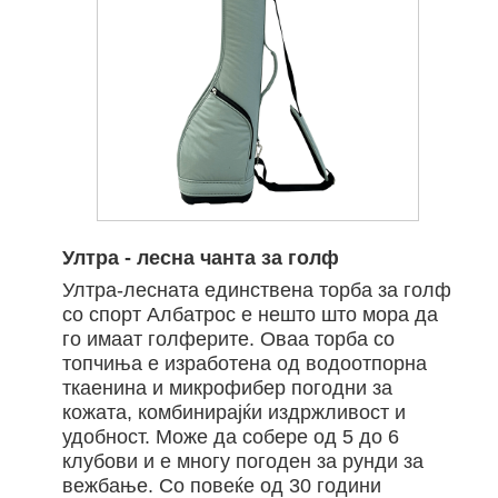
Ултра - лесна чанта за голф
Ултра-лесната единствена торба за голф
со спорт Албатрос е нешто што мора да
го имаат голферите. Оваа торба со
топчиња е изработена од водоотпорна
ткаенина и микрофибер погодни за
кожата, комбинирајќи издржливост и
удобност. Може да собере од 5 до 6
клубови и е многу погоден за рунди за
вежбање. Со повеќе од 30 години