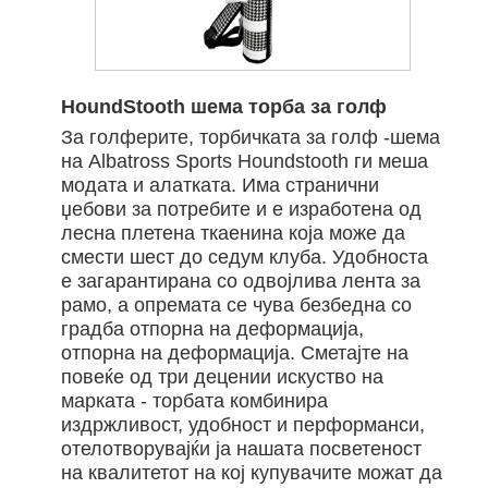
HoundStooth шема торба за голф
За голферите, торбичката за голф -шема
на Albatross Sports Houndstooth ги меша
модата и алатката. Има странични
џебови за потребите и е изработена од
лесна плетена ткаенина која може да
смести шест до седум клуба. Удобноста
е загарантирана со одвојлива лента за
рамо, а опремата се чува безбедна со
градба отпорна на деформација,
отпорна на деформација. Сметајте на
повеќе од три децении искуство на
марката - торбата комбинира
издржливост, удобност и перформанси,
отелотворувајќи ја нашата посветеност
на квалитетот на кој купувачите можат да