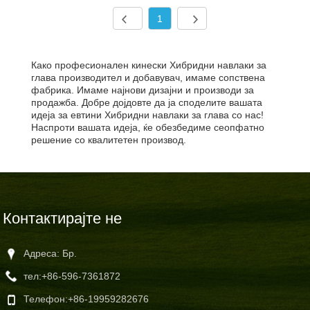
1
Како професионален кинески Хибридни навлаки за
глава производител и добавувач, имаме сопствена
фабрика. Имаме најнови дизајни и производи за
продажба. Добре дојдовте да ја споделите вашата
идеја за евтини Хибридни навлаки за глава со нас!
Наспроти вашата идеја, ќе обезбедиме сеопфатно
решение со квалитетен производ.
Контактирајте не
Адреса: Бр.
тел:
+86-596-7361872
Телефон:
+86-19959282676