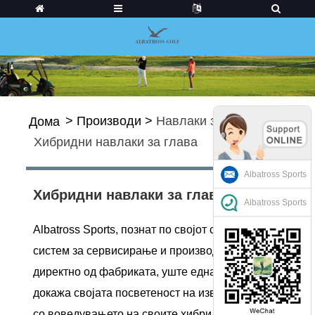
>
Производи
>
Навлаки за голф
>
Дома
Хибридни навлаки за глава
Albatross Sports
Хибридни навлаки за глава
Albatross Sports
Albatross Sports, познат по својот совршен
систем за сервисирање и производи
директно од фабриката, уште еднаш ја
докажа својата посветеност на извонредност
со воведувањето на своите хибридни