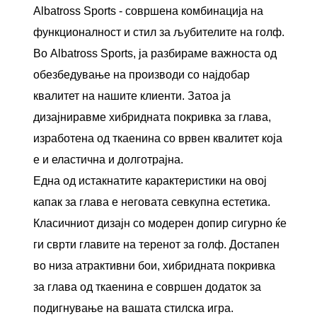
Albatross Sports - совршена комбинација на
функционалност и стил за љубителите на голф.
Во Albatross Sports, ја разбираме важноста од
обезбедување на производи со најдобар
квалитет на нашите клиенти. Затоа ја
дизајниравме хибридната покривка за глава,
изработена од ткаенина со врвен квалитет која
е и еластична и долготрајна.
Една од истакнатите карактеристики на овој
капак за глава е неговата севкупна естетика.
Класичниот дизајн со модерен допир сигурно ќе
ги сврти главите на теренот за голф. Достапен
во низа атрактивни бои, хибридната покривка
за глава од ткаенина е совршен додаток за
подигнување на вашата стилска игра.