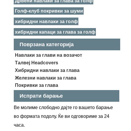
Дрвени навлаки за глава за голф
Голф-клуб покривки за шуми
хибридни навлаки за голф
хибридни капаци за глава за голф
Поврзана категорија
Навлаки за глави на возачот
Талвеј Headcovers
Хибридни навлаки за глава
Железни навлаки за глава
Покривки за глава
Испрати барање
Ве молиме слободно дајте го вашето барање
во формата подолу. Ќе ви одговориме за 24
часа.