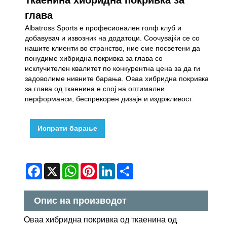
глава
Albatross Sports е професионален голф клуб и
добавувач и извозник на додатоци. Соочувајќи се со
нашите клиенти во странство, ние сме посветени да
понудиме хибридна покривка за глава со
исклучителен квалитет по конкурентна цена за да ги
задоволиме нивните барања. Оваа хибридна покривка
за глава од ткаенина е спој на оптимални
перформанси, беспрекорен дизајн и издржливост.
Испрати барање
Facebook
X
WhatsApp
Pinterest
LinkedIn
Share
Опис на производот
Оваа хибридна покривка од ткаенина од