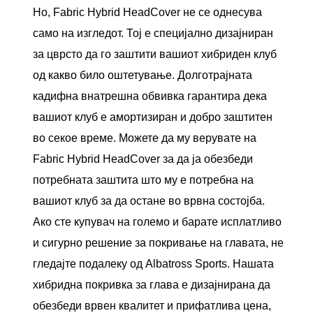
Но, Fabric Hybrid HeadCover не се однесува
само на изгледот. Тој е специјално дизајниран
за цврсто да го заштити вашиот хибриден клуб
од какво било оштетување. Долготрајната
кадифна внатрешна обвивка гарантира дека
вашиот клуб е амортизиран и добро заштитен
во секое време. Можете да му верувате на
Fabric Hybrid HeadCover за да ја обезбеди
потребната заштита што му е потребна на
вашиот клуб за да остане во врвна состојба.
Ако сте купувач на големо и барате исплатливо
и сигурно решение за покривање на главата, не
гледајте подалеку од Albatross Sports. Нашата
хибридна покривка за глава е дизајнирана да
обезбеди врвен квалитет и прифатлива цена,