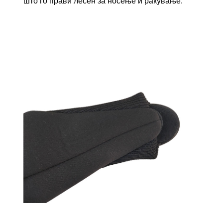
што го прави лесен за носење и ракување.