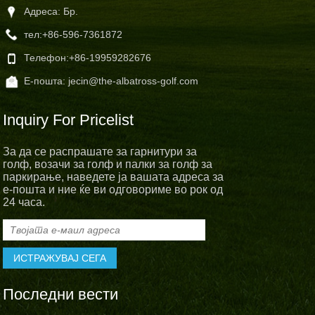
Адреса: Бр.
тел:
+86-596-7361872
Телефон:
+86-19959282676
Е-пошта:
jecin@the-albatross-golf.com
Inquiry For Pricelist
За да се распрашате за гарнитури за
голф, возачи за голф и палки за голф за
паркирање, наведете ја вашата адреса за
е-пошта и ние ќе ви одговориме во рок од
24 часа.
Последни вести