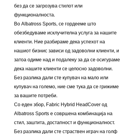
без да се загрозува стилот или
функционалноста.
Во Albatross Sports, се гордееме што
обезбедуваме исклучителна услуга за нашите
клиенти. Ние разбираме дека успехот на
нашиот бизнис зависи од задоволни клиенти, и
затоа одиме над и подалеку за да се осигураме
дека нашите клиенти се целосно задоволни.
Без разлика дали сте купувач на мало или
купувач на големо, ние сме тука да се грижиме
за вашите потреби.
Со еден збор, Fabric Hybrid HeadCover од
Albatross Sports е совршена комбинација на
стил, заштита, достапност и функционалност.
Без разлика дали сте страствен играч на голф