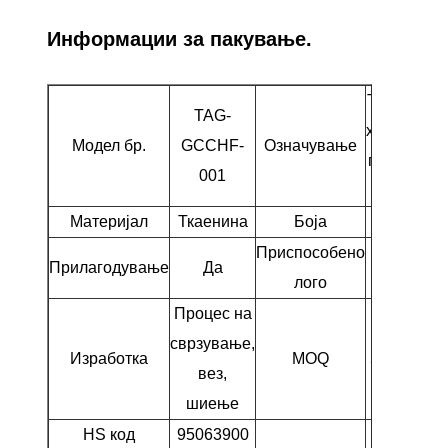
Информации за пакување.
Ткаенина
TAG-
хибридна
Модел бр.
GCCHF-
Означување
покривка
001
за глава
Материјал
Ткаенина
Боја
Црното
Приспособено
Прилагодување
Да
Да
лого
Процес на
сврзување,
Изработка
MOQ
500 ЕЕЗ
вез,
шиење
HS код
95063900