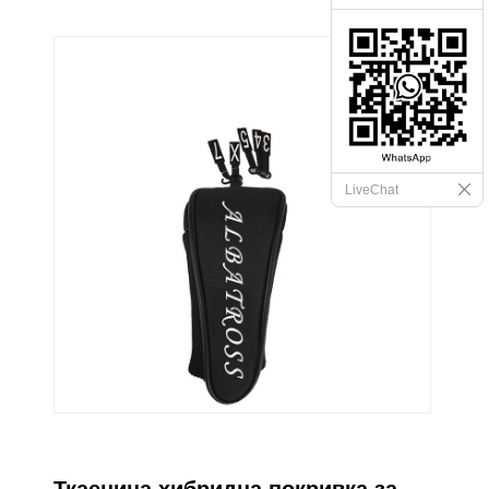
LiveChat
Ткаенина хибридна покривка за