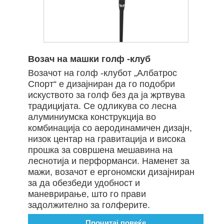
Возач на машки голф -клуб
Возачот на голф -клубот „Албатрос
Спорт“ е дизајниран да го подобри
искуството за голф без да ја жртвува
традицијата. Се одликува со лесна
алуминиумска конструкција во
комбинација со аеродинамичен дизајн,
низок центар на гравитација и висока
прошка за совршена мешавина на
леснотија и перформанси. Наменет за
мажи, возачот е ергономски дизајниран
за да обезбеди удобност и
маневрирање, што го прави
задолжително за голферите.
Прочитај повеќе