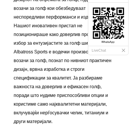
возачи за голф кои обезбедуваат
неспоредливи перформанси и издржливост.
Нашиот иновативен пристап не
позиционираше како доверлив провајдер по
избор за ентузијастите за голф ширум светот.
LiveChat
Albatross Sports е водечки производител на
возачи за голф, познат по нивниот практичен
дизајн, врвна изработка и строги
спецификации за квалитет. Ја разбираме
важноста на доверлив и ефикасен голф,
поради што нудиме приспособливи опции и
користиме само најквалитетни материјали,
вклучувајќи нерѓосувачки челик, титаниум и
други материјали.