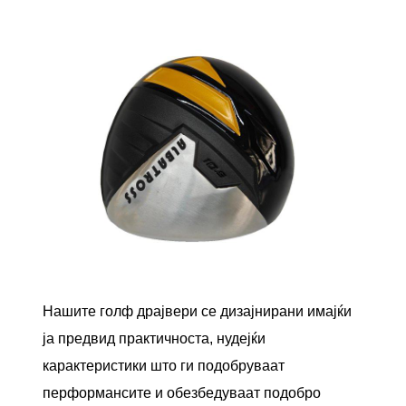
Нашите голф драјвери се дизајнирани имајќи
ја предвид практичноста, нудејќи
карактеристики што ги подобруваат
перформансите и обезбедуваат подобро