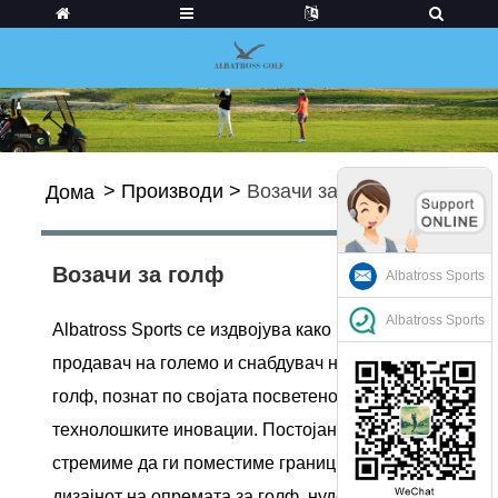
>
Производи
>
Возачи за голф
Дома
Возачи за голф
Albatross Sports
Albatross Sports
Albatross Sports се издвојува како водечки
продавач на големо и снабдувач на возачи за
голф, познат по својата посветеност на
технолошките иновации. Постојано се
стремиме да ги поместиме границите на
дизајнот на опремата за голф, нудејќи врвни