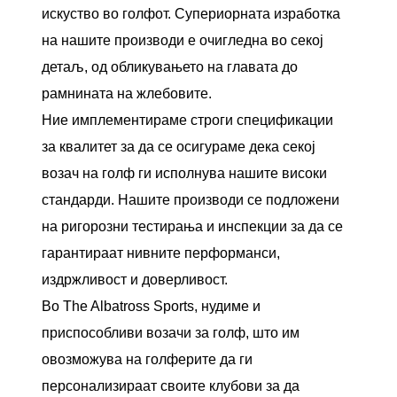
искуство во голфот. Супериорната изработка
на нашите производи е очигледна во секој
детаљ, од обликувањето на главата до
рамнината на жлебовите.
Ние имплементираме строги спецификации
за квалитет за да се осигураме дека секој
возач на голф ги исполнува нашите високи
стандарди. Нашите производи се подложени
на ригорозни тестирања и инспекции за да се
гарантираат нивните перформанси,
издржливост и доверливост.
Во The Albatross Sports, нудиме и
приспособливи возачи за голф, што им
овозможува на голферите да ги
персонализираат своите клубови за да