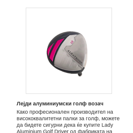
Лејди алуминиумски голф возач
Како професионален производител на
висококвалитетни палки за голф, можете
да бидете сигурни дека ќе купите Lady
Aluminium Golf Driver од фабриката на