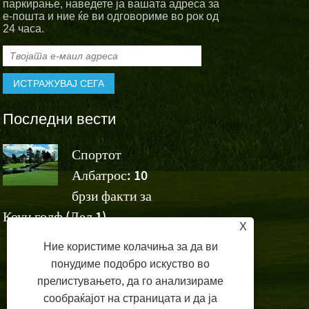
паркирање, наведете ја вашата адреса за
е-пошта и ние ќе ви одговориме во рок од
24 часа.
Последни вести
Спортот
Спортскит
Албатрос: 10
Албатрос
а
брзи факти за
навиваат за победата н
Коун голф (Дел 1)
Ашун на Volvo China 
X
Ние користиме колачиња за да ви
понудиме подобро искуство во
прелистувањето, да го анализираме
сообраќајот на страницата и да ја