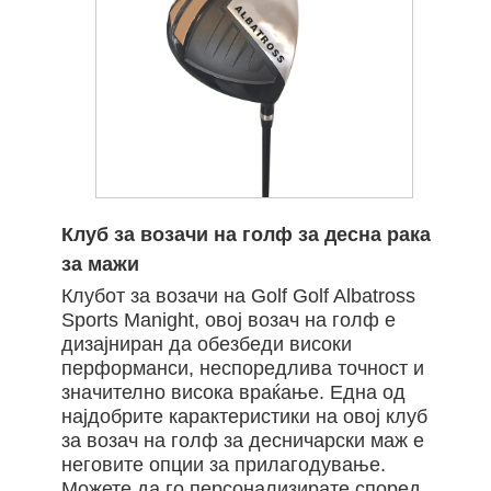
Клуб за возачи на голф за десна рака
за мажи
Клубот за возачи на Golf Golf Albatross
Sports Manight, овој возач на голф е
дизајниран да обезбеди високи
перформанси, неспоредлива точност и
значително висока враќање. Една од
најдобрите карактеристики на овој клуб
за возач на голф за десничарски маж е
неговите опции за прилагодување.
Можете да го персонализирате според