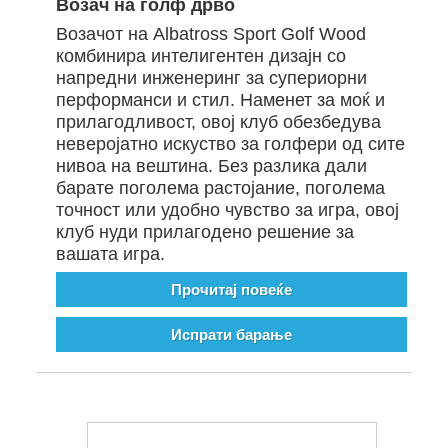
Возач на голф дрво
Возачот на Albatross Sport Golf Wood
комбинира интелигентен дизајн со
напредни инженеринг за супериорни
перформанси и стил. Наменет за моќ и
прилагодливост, овој клуб обезбедува
неверојатно искуство за голфери од сите
нивоа на вештина. Без разлика дали
барате поголема растојание, поголема
точност или удобно чувство за игра, овој
клуб нуди прилагодено решение за
вашата игра.
Прочитај повеќе
Испрати барање