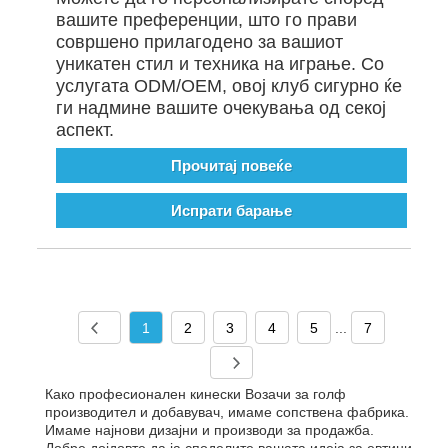
вашите преференции, што го прави
совршено прилагодено за вашиот
уникатен стил и техника на играње. Со
услугата ODM/OEM, овој клуб сигурно ќе
ги надмине вашите очекувања од секој
аспект.
Прочитај повеќе
Испрати барање
1
2
3
4
5
...
7
Како професионален кинески Возачи за голф
производител и добавувач, имаме сопствена фабрика.
Имаме најнови дизајни и производи за продажба.