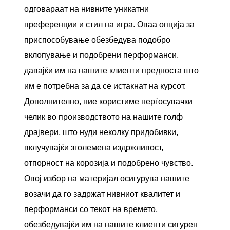
одговараат на нивните уникатни
преференции и стил на игра. Оваа опција за
приспособување обезбедува подобро
вклопување и подобрени перформанси,
давајќи им на нашите клиенти предноста што
им е потребна за да се истакнат на курсот.
Дополнително, ние користиме нерѓосувачки
челик во производството на нашите голф
драјвери, што нуди неколку придобивки,
вклучувајќи зголемена издржливост,
отпорност на корозија и подобрено чувство.
Овој избор на материјал осигурува нашите
возачи да го задржат нивниот квалитет и
перформанси со текот на времето,
обезбедувајќи им на нашите клиенти сигурен