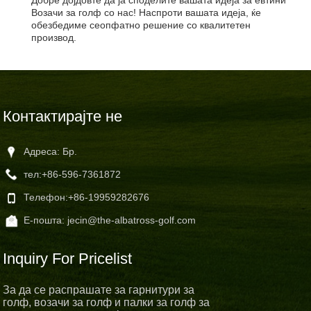
Добре дојдовте да ја споделите вашата идеја за евтини
Возачи за голф со нас! Наспроти вашата идеја, ќе
обезбедиме сеопфатно решение со квалитетен
производ.
Контактирајте не
Адреса: Бр.
тел:
+86-596-7361872
Телефон:
+86-19959282676
Е-пошта:
jecin@the-albatross-golf.com
Inquiry For Pricelist
За да се распрашате за гарнитури за
голф, возачи за голф и палки за голф за