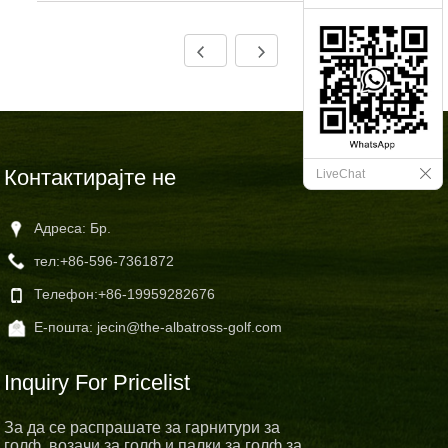
Контактирајте не
LiveChat
Адреса: Бр.
тел:
+86-596-7361872
Телефон:
+86-19959282676
Е-пошта:
jecin@the-albatross-golf.com
Inquiry For Pricelist
За да се распрашате за гарнитури за
голф, возачи за голф и палки за голф за