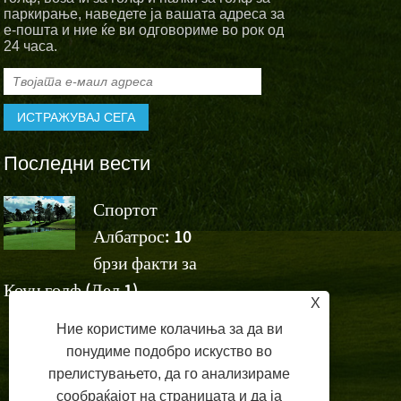
паркирање, наведете ја вашата адреса за
е-пошта и ние ќе ви одговориме во рок од
24 часа.
Последни вести
Спортот
Спортскит
Албатрос: 10
Албатрос
а
брзи факти за
навиваат за победата н
Коун голф (Дел 1)
Ашун на Volvo China 
X
Ние користиме колачиња за да ви
понудиме подобро искуство во
прелистувањето, да го анализираме
сообраќајот на страницата и да ја