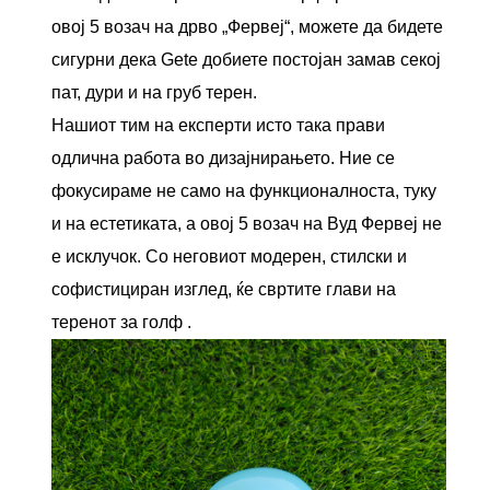
овој 5 возач на дрво „Фервеј“, можете да бидете
сигурни дека Getе добиете постојан замав секој
пат, дури и на груб терен.
Нашиот тим на експерти исто така прави
одлична работа во дизајнирањето. Ние се
фокусираме не само на функционалноста, туку
и на естетиката, а овој 5 возач на Вуд Фервеј не
е исклучок. Со неговиот модерен, стилски и
софистициран изглед, ќе свртите глави на
теренот за голф .