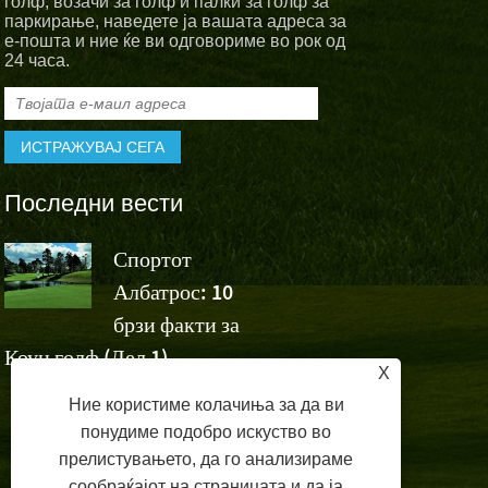
голф, возачи за голф и палки за голф за
паркирање, наведете ја вашата адреса за
е-пошта и ние ќе ви одговориме во рок од
24 часа.
Последни вести
Спортот
Спортскит
Албатрос: 10
Албатрос
а
брзи факти за
навиваат за победата н
Коун голф (Дел 1)
Ашун на Volvo China 
X
Ние користиме колачиња за да ви
понудиме подобро искуство во
прелистувањето, да го анализираме
сообраќајот на страницата и да ја