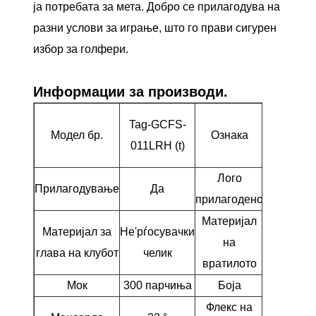
ја потребата за мета. Добро се прилагодува на
разни услови за играње, што го прави сигурен
избор за голфери.
Информации за производи.
5 возач 
Tag-GCFS-
Модел бр.
Ознака
дрво о
011LRH (t)
дрво
Лого
Прилагодување
Да
Да
прилагодено
Материјал
Материјал за
Не'рѓосувачки
на
Графит
глава на клубот
челик
вратилото
Мок
300 парчиња
Боја
Сина
Флекс на