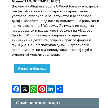
Модел:TAG-GCFS-011LRH(T)
Возачот на Albatross Sports 5 Wood Fairway е крајниот
голф-клуб за женски голфери кои бараат лесна
употреба, супериорна занаетчиство и беспрекорен
дизајн. Изработено од висококвалитетен не'рѓосувачки
челик, возачот на 5 Woodway Fairway е изграден за
перформанси и издржливост. Возачот на Albatross
Sports 5 Wood Fairway е направен со прецизно
внимание на деталите, совршен брак со форма и
функција. Со неговиот убав дизајн и супериорни
перформанси, не е изненадување што овој клуб е
омилен кај женските голфери.
Испрати барање
Facebook
X
WhatsApp
Pinterest
LinkedIn
Share
Опис на производот