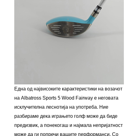
Една од највисоките карактеристики на возачот
на Albatross Sports 5 Wood Fairway е неговата
исклучителна леснотија на употреба. Ние
разбираме дека играњето голф може да биде
предизвик, а понекогаш и најмала непријатност
може да ги попречи вашите перформанси. Со