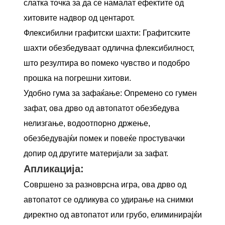
слатка точка за да се намалат ефектите од
хитовите надвор од центарот.
Флексибилни графитски шахти: Графитските
шахти обезбедуваат одлична флексибилност,
што резултира во помеко чувство и подобро
прошка на погрешни хитови.
Удобно гума за зафаќање: Опремено со гумен
зафат, ова дрво од автопатот обезбедува
нелизгање, водоотпорно држење,
обезбедувајќи помек и повеќе простувачки
допир од другите материјали за зафат.
Апликација:
Совршено за разноврсна игра, ова дрво од
автопатот се одликува со удирање на снимки
директно од автопатот или грубо, елиминирајќи