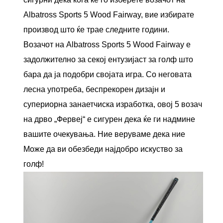
Albatross Sports 5 Wood Fairway, вие избирате
производ што ќе трае следните години.
Возачот на Albatross Sports 5 Wood Fairway е
задолжително за секој ентузијаст за голф што
бара да ја подобри својата игра. Со неговата
лесна употреба, беспрекорен дизајн и
супериорна занаетчиска изработка, овој 5 возач
на дрво „Фервеј“ е сигурен дека ќе ги надмине
вашите очекувања. Ние веруваме дека ние
Може да ви обезбеди најдобро искуство за
голф!