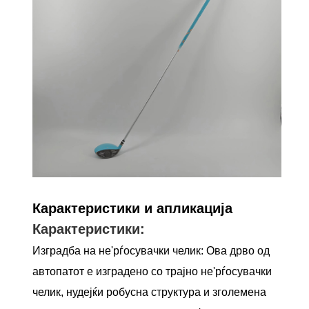
Карактеристики и апликација
Карактеристики:
Изградба на не'рѓосувачки челик: Ова дрво од
автопатот е изградено со трајно не'рѓосувачки
челик, нудејќи робусна структура и зголемена