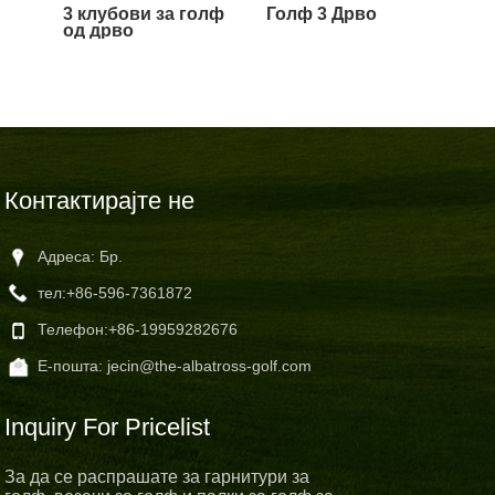
3 клубови за голф
Голф 3 Дрво
од дрво
Контактирајте не
Адреса: Бр.
тел:
+86-596-7361872
Телефон:
+86-19959282676
Е-пошта:
jecin@the-albatross-golf.com
Inquiry For Pricelist
За да се распрашате за гарнитури за