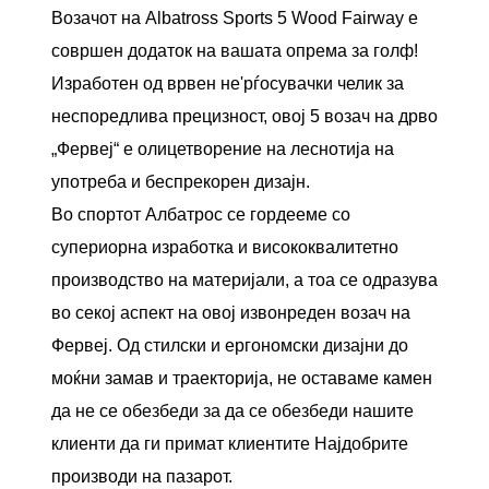
Возачот на Albatross Sports 5 Wood Fairway е
совршен додаток на вашата опрема за голф!
Изработен од врвен не'рѓосувачки челик за
неспоредлива прецизност, овој 5 возач на дрво
„Фервеј“ е олицетворение на леснотија на
употреба и беспрекорен дизајн.
Во спортот Албатрос се гордееме со
супериорна изработка и висококвалитетно
производство на материјали, а тоа се одразува
во секој аспект на овој извонреден возач на
Фервеј. Од стилски и ергономски дизајни до
моќни замав и траекторија, не оставаме камен
да не се обезбеди за да се обезбеди нашите
клиенти да ги примат клиентите Најдобрите
производи на пазарот.