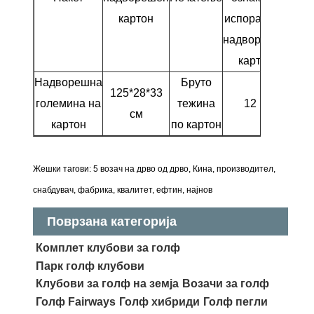
картон
испорака на
надворешно
картон
Надворешна
Бруто
125*28*33
големина на
тежина
12 кг
см
картон
по картон
Жешки тагови: 5 возач на дрво од дрво, Кина, производител,
снабдувач, фабрика, квалитет, ефтин, најнов
Поврзана категорија
Комплет клубови за голф
Парк голф клубови
Клубови за голф на земја
Возачи за голф
Голф Fairways
Голф хибриди
Голф пегли