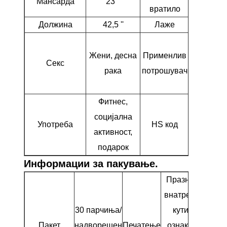
Мансарда
23 °
L
вратило
Должина
42,5 ''
Лаже
60,5 °
Почетник
Жени, десна
Применлив
средно
Секс
рака
потрошувач
играч з
голф
Фитнес,
социјална
Употреба
HS код
95063100
активност,
подарок
Информации за пакување.
Празно за
внатрешна
30 парчиња/
кутија,
Пакет
надворешен
Печатење
ознака за