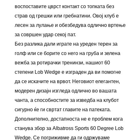
воспоставите цврст контакт со топката без
страв од грешки или гребнатини. Овој клуб е
лесен за лулање и обезбедува одлично вртење
за совршен удар секој пат.
Без разлика дали играте на уреден терен за
голф или се борите со него на груба и зелена
вежба за ротирачки тренинзи, нашиот 60
степени Lob Wedge е изграден да ви помогне
да се искачите на врвот. Неговиот елегантен,
модерен дизајн изгледа одлично во вашата
чанта, а способностите за изведба на клубот
сигурно ќе ги свртат главите на патеката.
Дополнително, достапноста не е проблем кога
станува збор за Albatross Sports 60 Degree Lob
Wedge. Се погриживме да ги одржуваме