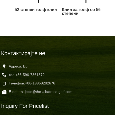
52-степен голф клин
Клин за голф со 56
степени
Контактирајте не
Адреса: Бр.
тел:
+86-596-7361872
Телефон:
+86-19959282676
Е-пошта:
jecin@the-albatross-golf.com
Inquiry For Pricelist