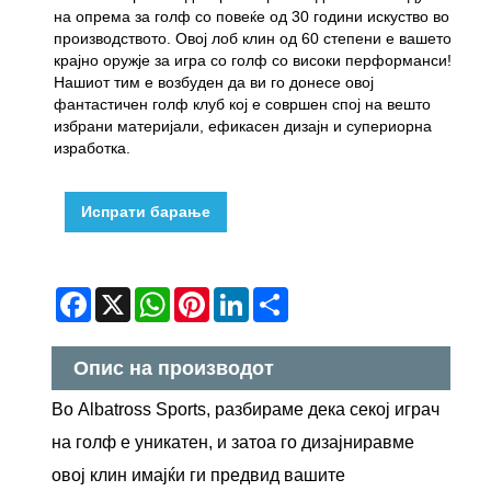
на опрема за голф со повеќе од 30 години искуство во
производството. Овој лоб клин од 60 степени е вашето
крајно оружје за игра со голф со високи перформанси!
Нашиот тим е возбуден да ви го донесе овој
фантастичен голф клуб кој е совршен спој на вешто
избрани материјали, ефикасен дизајн и супериорна
изработка.
Испрати барање
Facebook
X
WhatsApp
Pinterest
LinkedIn
Share
Опис на производот
Во Albatross Sports, разбираме дека секој играч
на голф е уникатен, и затоа го дизајниравме
овој клин имајќи ги предвид вашите