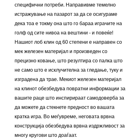
специфични потреби. Направивме темелно
истражување на пазарот за да се осигураме
дека тоа е токму она што го бараа играчите на
голф од сите нивоа на вештини - и повеќе!
Нашиот лоб клин од 60 степени е направен со
мек железен материјал и произведен со
прецизно ковање, што резултира со палка што
не само што е исклучителна за гледање, туку и
изградена да трае. Мекиот железен материјал
на клинот обезбедува повратни информации за
вашите раце што инспирираат самодоверба за
да можете да стекнете предност во вашата
кратка игра. Во меѓувреме, неговата врвна
конструкција обезбедува врвна издржливост за
многу кругови што доаѓаат.