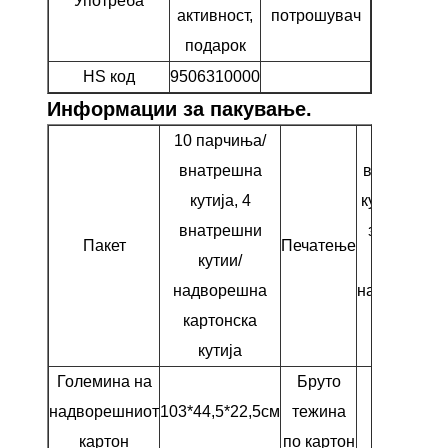
Употреба
активност,
потрошувач
почетници
подарок
средни
HS код
9506310000
Информации за пакување.
10 парчиња/
Празно з
внатрешна
внатрешна
кутија, 4
кутија, озн
внатрешни
за испора
Пакет
Печатење
кутии/
на
надворешна
надворешн
картонска
страна
кутија
цртан
Големина на
Бруто
надворешниот
103*44,5*22,5см
тежина
20 кг
картон
по картон