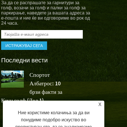
За да се распрашате за гарнитури за
голф, возачи за голф и палки за голф за
паркирање, наведете ја вашата адреса за
е-пошта и ние ќе ви одговориме во рок од
24 часа.
Последни вести
Спортот
Спортскит
Албатрос: 10
Албатрос
а
брзи факти за
навиваат за победата н
Коун голф (Дел 1)
Ашун на Volvo China 
X
Ние користиме колачиња за да ви
понудиме подобро искуство во
прелистувањето, да го анализираме