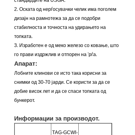
стандардите на USGA.
2. Оската од нерѓосувачки челик има поголем
дизајн на рамнотежа за да се подобри
стабилноста и точноста на удирањето на
топката.
3. Изработен е од меко железо со ковање, што
го прави издржлив и отпорен на 'рѓа.
Апарат:
Лобните клинови се исто така корисни за
снимки од 30-70 јарди. Се користи за да се
добие висок лет и да се спаси топката од
бункерот.
Информации за производот.
лоб клин
TAG-GCWI-