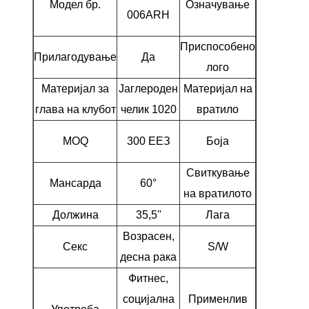
Модел бр.
Означување
од 60
006ARH
степени
Приспособено
Прилагодување
Да
Да
лого
Материјал за
Јаглероден
Материјал на
Челик
глава на клубот
челик 1020
вратило
Виолетова
MOQ
300 ЕЕЗ
Боја
сина
Свиткување
Мансарда
60°
R
на вратилото
Должина
35,5''
Лага
64°
Возрасен,
Секс
S/W
Д3
десна рака
Фитнес,
Играчи н
социјална
Применлив
голф