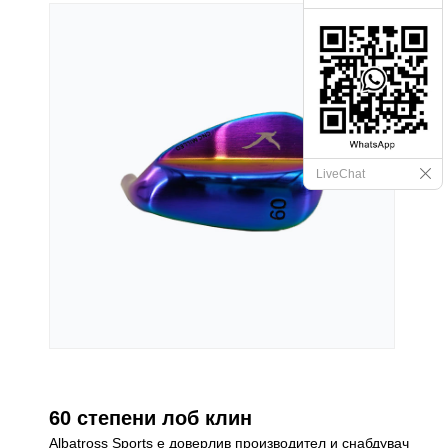
LiveChat
60 степени лоб клин
Albatross Sports е доверлив производител и снабдувач