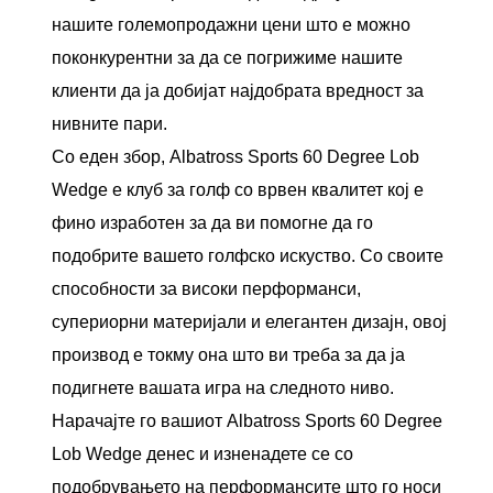
нашите големопродажни цени што е можно
поконкурентни за да се погрижиме нашите
клиенти да ја добијат најдобрата вредност за
нивните пари.
Со еден збор, Albatross Sports 60 Degree Lob
Wedge е клуб за голф со врвен квалитет кој е
фино изработен за да ви помогне да го
подобрите вашето голфско искуство. Со своите
способности за високи перформанси,
супериорни материјали и елегантен дизајн, овој
производ е токму она што ви треба за да ја
подигнете вашата игра на следното ниво.
Нарачајте го вашиот Albatross Sports 60 Degree
Lob Wedge денес и изненадете се со
подобрувањето на перформансите што го носи