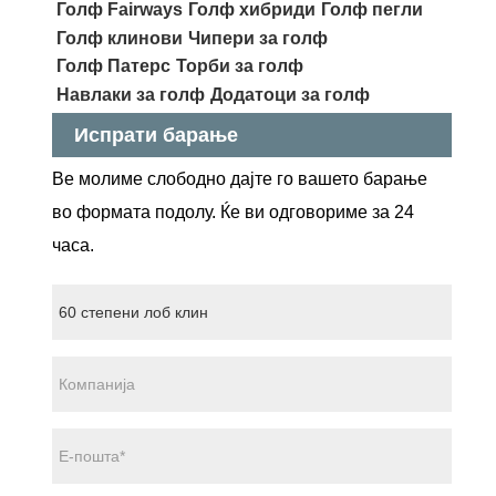
Голф Fairways
Голф хибриди
Голф пегли
Голф клинови
Чипери за голф
Голф Патерс
Торби за голф
Навлаки за голф
Додатоци за голф
Испрати барање
Ве молиме слободно дајте го вашето барање
во формата подолу. Ќе ви одговориме за 24
часа.