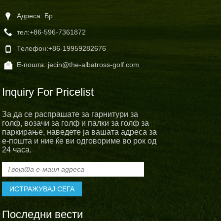
Адреса: Бр.
тел:
+86-596-7361872
Телефон:
+86-19959282676
Е-пошта:
jecin@the-albatross-golf.com
Inquiry For Pricelist
За да се распрашате за гарнитури за
голф, возачи за голф и палки за голф за
паркирање, наведете ја вашата адреса за
е-пошта и ние ќе ви одговориме во рок од
24 часа.
Последни вести