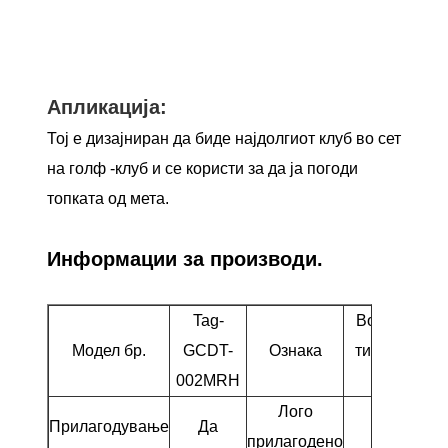
Апликација:
Тој е дизајниран да биде најдолгиот клуб во сет
на голф -клуб и се користи за да ја погоди
топката од мета.
Информации за производи.
Tag-
Возач на
Модел бр.
GCDT-
Ознака
титаниум
002MRH
Вудс
Лого
Прилагодување
Да
Да
прилагодено