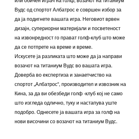
или обичен играч на голф, возачот на титаниум
Вудс од спортот Албатрос е совршен избор за
да ја подигнете вашата игра. Неговиот врвен
дизајн, супериорни материјали и посветеност
на извонредност го прават голф-клуб што може
да се потпрете на време и време.
Искусете ја разликата што може да ја направи
возачот на титаниум Вудс во вашата игра.
Доверба во експертиза и занаетчиство на
спортот „Албатрос“, производител и извозник на
Кина, за да ви обезбеди голф -клуб кој не само
што изгледа одлично, туку и настапува уште
подобро. Однесете ја вашата игра за голф на
нови височини со возачот на титаниум Вудс.