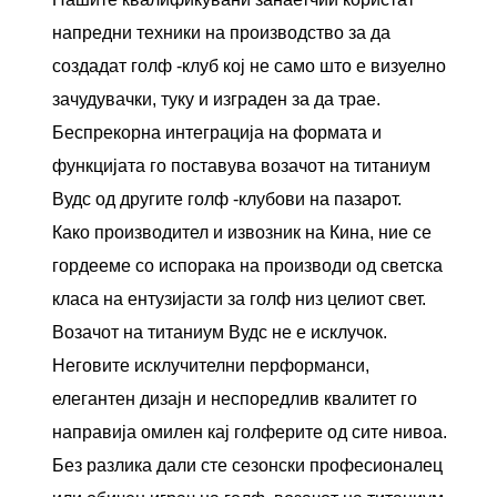
напредни техники на производство за да
создадат голф -клуб кој не само што е визуелно
зачудувачки, туку и изграден за да трае.
Беспрекорна интеграција на формата и
функцијата го поставува возачот на титаниум
Вудс од другите голф -клубови на пазарот.
Како производител и извозник на Кина, ние се
гордееме со испорака на производи од светска
класа на ентузијасти за голф низ целиот свет.
Возачот на титаниум Вудс не е исклучок.
Неговите исклучителни перформанси,
елегантен дизајн и неспоредлив квалитет го
направија омилен кај голферите од сите нивоа.
Без разлика дали сте сезонски професионалец