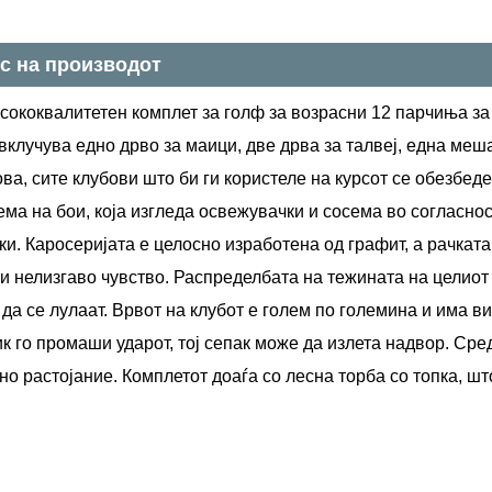
с на производот
сококвалитетен комплет за голф за возрасни 12 парчиња за
 вклучува едно дрво за маици, две дрва за талвеј, една меш
ва, сите клубови што би ги користеле на курсот се обезбед
ма на бои, која изгледа освежувачки и сосема во согласно
и. Каросеријата е целосно изработена од графит, а рачката
и нелизгаво чувство. Распределбата на тежината на целиот 
да се лулаат. Врвот на клубот е голем по големина и има ви
к го промаши ударот, тој сепак може да излета надвор. Сре
но растојание. Комплетот доаѓа со лесна торба со топка, шт