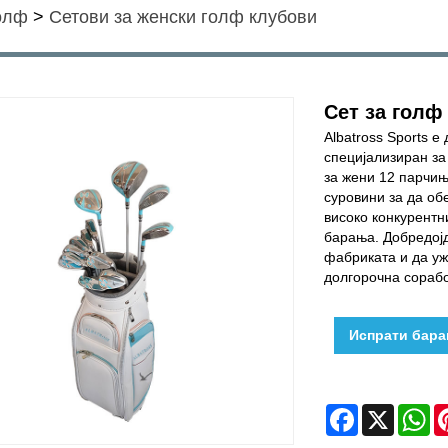
голф
>
Сетови за женски голф клубови
Сет за голф
Albatross Sports 
специјализиран за
за жени 12 парчи
суровини за да об
високо конкурентн
барања. Добредојд
фабриката и да уж
долгорочна сорабо
Испрати бар
Facebook
X
W