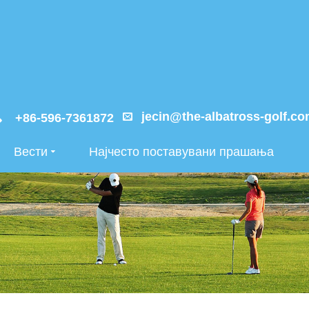
jecin@the-albatross-golf.c
+86-596-7361872
Вести
Најчесто поставувани прашања