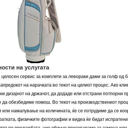
ости на услугата
целосен сервис за комплети за левораки дами за голф од б
апредокот на нарачката во текот на целиот процес. Ако кли
ни дизајнот на држачот, да додаде или отстрани потпорни п
 да обезбедиме помош. Во текот на производствениот проц
 или намалување на количината, ќе се потрудиме да се коо
атката, физичките фотографии и видеа ќе бидат испратени 
тот по продажбата, ние обично преговараме за замена или 