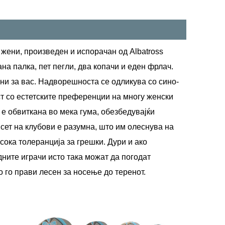
 жени, произведен и испорачан од Albatross
ана палка, пет пегли, два копачи и еден фрлач.
ени за вас. Надворешноста се одликува со сино-
ст со естетските преференции на многу женски
 е обвиткана во мека гума, обезбедувајќи
сет на клубови е разумна, што им олеснува на
сока толеранција за грешки. Дури и ако
дните играчи исто така можат да погодат
о го прави лесен за носење до теренот.