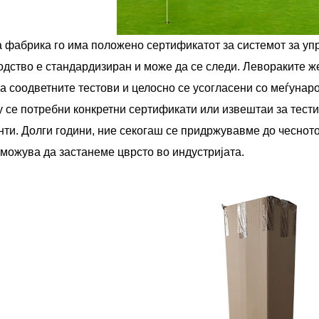
 фабрика го има положено сертификатот за системот за упр
одство е стандардизиран и може да се следи. Левораките ж
 соодветните тестови и целосно се усогласени со меѓунаро
у се потребни конкретни сертификати или извештаи за тест
нти. Долги години, ние секогаш се придржувавме до чеснот
можува да застанеме цврсто во индустријата.