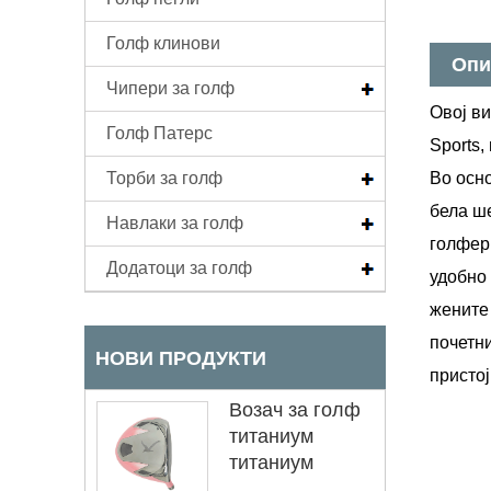
Голф клинови
Опи
Чипери за голф
Овој ви
Голф Патерс
Sports,
Торби за голф
Во осно
бела ше
Навлаки за голф
голферк
Додатоци за голф
удобно 
жените 
почетни
НОВИ ПРОДУКТИ
пристој
Возач за голф
титаниум
титаниум