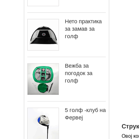
Нето практика
за замав за
голф
Вежба за
погодок за
голф
5 голф -клуб на
Фервеј
Стру
Овој ко