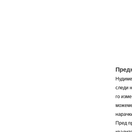
Предн
Нудиме 
следи н
го изме
можеме
нарачки
Пред пр
квалите