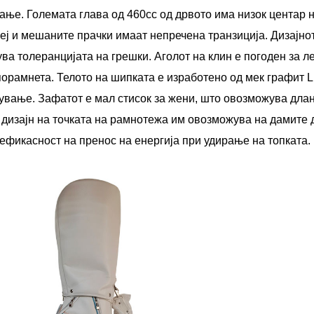
ање. Големата глава од 460cc од дрвото има низок центар н
еј и мешаните прачки имаат непречена транзиција. Дизајнот
ва толеранцијата на грешки. Аголот на клин е погоден за л
порамнета. Телото на шипката е изработено од мек графит 
вање. Зафатот е мал стисок за жени, што овозможува дланк
 дизајн на точката на рамнотежа им овозможува на дамите 
ефикасност на пренос на енергија при удирање на топката.