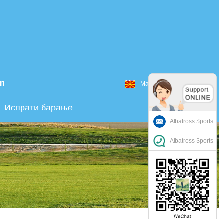
om
Македонски
Испрати барање
Albatross Sports
Albatross Sports