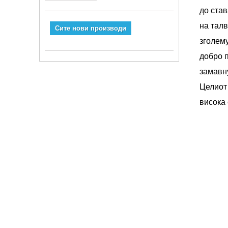
до став
на талв
Сите нови производи
зголему
добро 
замавну
Целиот
висока 