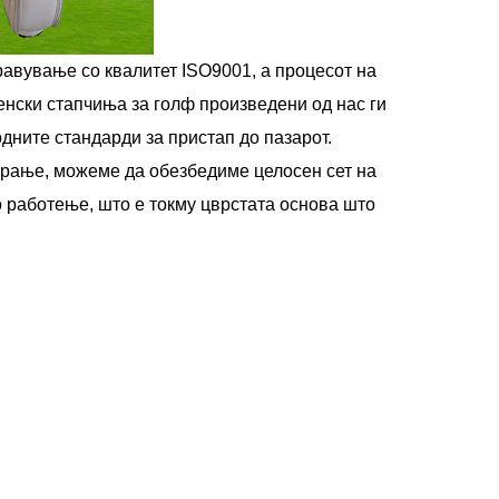
авување со квалитет ISO9001, а процесот на
енски стапчиња за голф произведени од нас ги
дните стандарди за пристап до пазарот.
ирање, можеме да обезбедиме целосен сет на
о работење, што е токму цврстата основа што