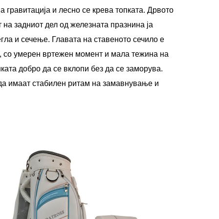
а гравитација и лесно се крева топката. Дрвото
 на задниот дел од железната празнина ја
егла и сечење. Главата на ставеното сечило е
L, со умерен вртежен момент и мала тежина на
ата добро да се вклопи без да се заморува.
да имаат стабилен ритам на замавнување и