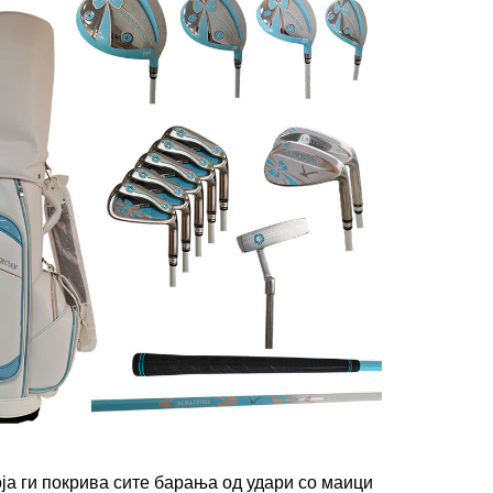
оја ги покрива сите барања од удари со маици