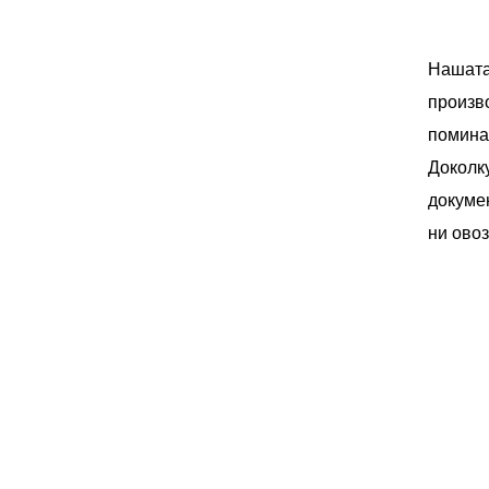
Нашата
произв
поминаа
Доколк
докуме
ни овоз