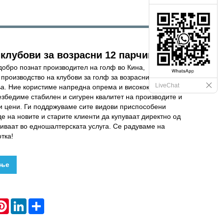
 клубови за возрасни 12 парчиња
е добро познат производител на голф во Кина,
 производство на клубови за голф за возрасни комплет
LiveChat
ња. Ние користиме напредна опрема и висококвалитетни
езбедиме стабилен и сигурен квалитет на производите и
и цени. Ги поддржуваме сите видови приспособени
е на новите и старите клиенти да купуваат директно од
иваат во едношалтерската услуга. Се радуваме на
тка!
ање
hatsApp
Pinterest
LinkedIn
Share