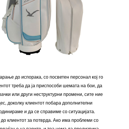
арање до испорака, со посветен персонал кој го
ентот треба да ја приспособи шемата на бои, да
рачки или други неструктурни промени, сите ние
ес, доколку клиентот побара дополнителни
рдинираме и да се справиме со ситуацијата.
до клиентот за потврда. Ако има проблеми со
враќање на парите, и тоа нема да предизвика