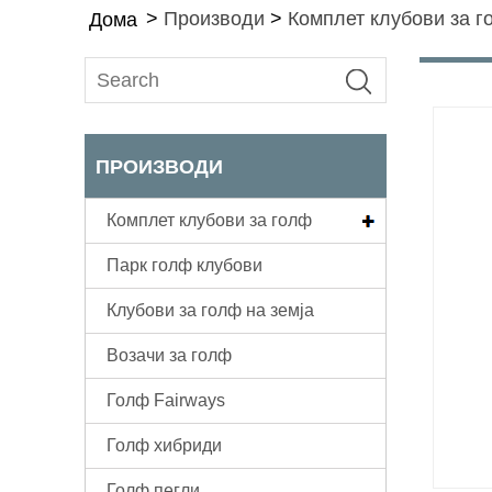
>
Производи
>
Комплет клубови за 
Дома
ПРОИЗВОДИ
Комплет клубови за голф
Парк голф клубови
Клубови за голф на земја
Возачи за голф
Голф Fairways
Голф хибриди
Голф пегли