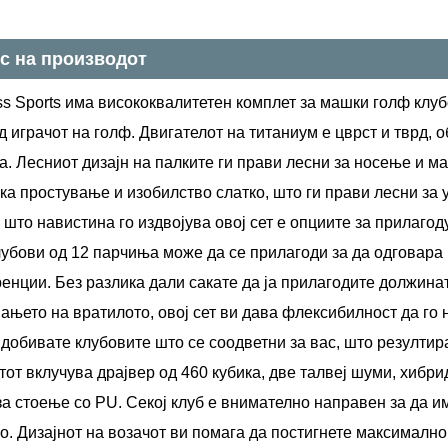
с на производот
ss Sports има висококвалитетен комплет за машки голф клуб
 играчот на голф. Двигателот на титаниум е цврст и тврд,
а. Лесниот дизајн на палките ги прави лесни за носење и 
ка простување и изобилство слатко, што ги прави лесни за у
 што навистина го издвојува овој сет е опциите за прилагод
лубови од 12 парчиња може да се прилагоди за да одговара
нции. Без разлика дали сакате да ја прилагодите должинат
ањето на вратилото, овој сет ви дава флексибилност да го
 добивате клубовите што се соодветни за вас, што резултир
от вклучува драјвер од 460 кубика, две талвеј шуми, хибрид
за стоење со PU. Секој клуб е внимателно направен за да 
о. Дизајнот на возачот ви помага да постигнете максимално