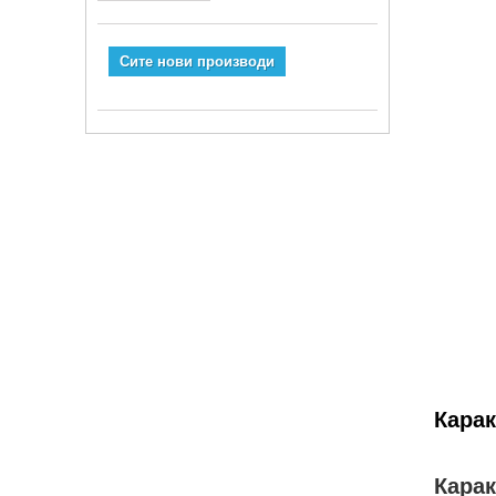
Сите нови производи
Карак
Карак