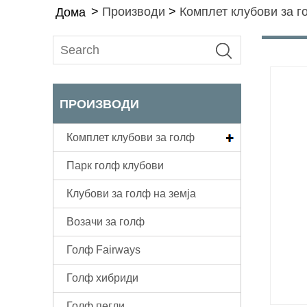
>
Производи
>
Комплет клубови за 
Дома
ПРОИЗВОДИ
Комплет клубови за голф
Парк голф клубови
Клубови за голф на земја
Возачи за голф
Голф Fairways
Голф хибриди
Голф пегли