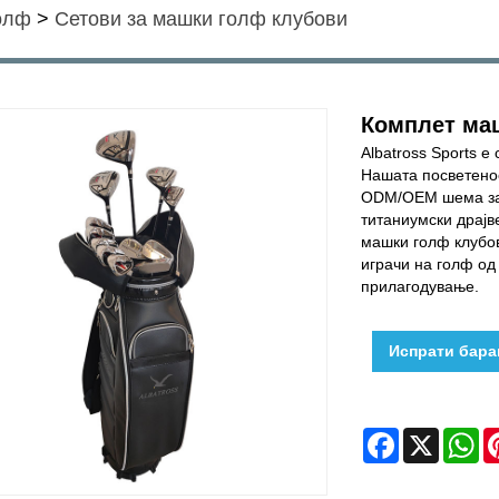
голф
>
Сетови за машки голф клубови
Комплет ма
Albatross Sports е
Нашата посветено
ODM/OEM шема за 
титаниумски драјве
машки голф клубов
играчи на голф од
прилагодување.
Испрати бар
Facebook
X
W