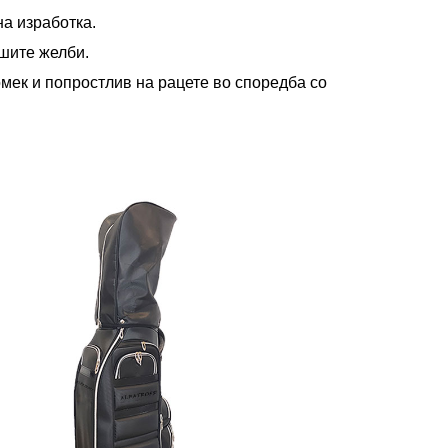
на изработка.
ашите желби.
помек и попростлив на рацете во споредба со