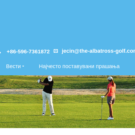
jecin@the-albatross-golf.c
+86-596-7361872
Вести
Најчесто поставувани прашања