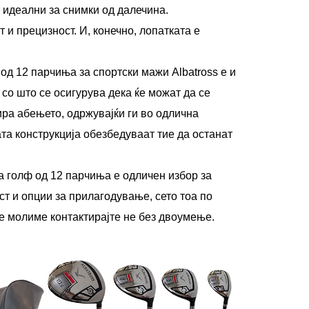
 идеални за снимки од далечина.
 и прецизност. И, конечно, лопатката е
од 12 парчиња за спортски мажи Albatross е и
 со што се осигурува дека ќе можат да се
ира абењето, одржувајќи ги во одлична
та конструкција обезбедуваат тие да останат
за голф од 12 парчиња е одличен избор за
ст и опции за прилагодување, сето тоа по
е молиме контактирајте не без двоумење.