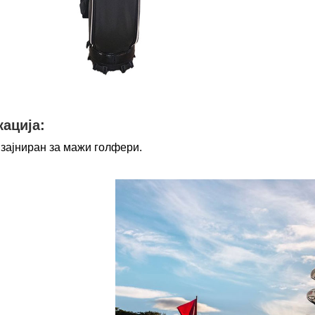
ација:
изајниран за мажи голфери.