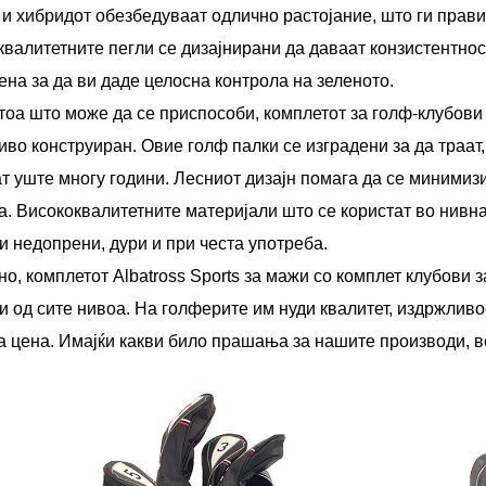
и хибридот обезбедуваат одлично растојание, што ги прави
валитетните пегли се дизајнирани да даваат конзистентност
на за да ви даде целосна контрола на зеленото.
тоа што може да се приспособи, комплетот за голф-клубови 
во конструиран. Овие голф палки се изградени за да траат,
т уште многу години. Лесниот дизајн помага да се минимиз
а. Висококвалитетните материјали што се користат во нивна
и недопрени, дури и при честа употреба.
о, комплетот Albatross Sports за мажи со комплет клубови 
 од сите нивоа. На голферите им нуди квалитет, издржливо
а цена. Имајќи какви било прашања за нашите производи, в