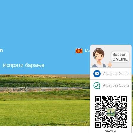
om
Македонски
Испрати барање
Albatross Sports
Albatross Sports