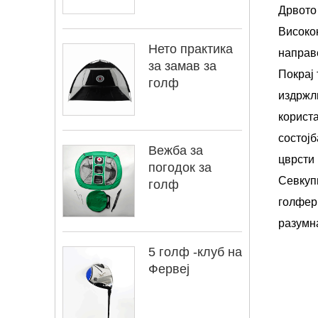
Дрвото 
Високок
Нето практика
направе
за замав за
Покрај 
голф
издржли
користа
состојб
Вежба за
цврсти 
погодок за
Севкупн
голф
голфери
разумн
5 голф -клуб на
Фервеј