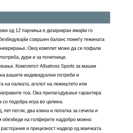
ови од 12 парчиња е дизајниран имајќи го
 обезбедувајќи совршен баланс помеѓу тежината
маневрирање. Овој комплет може да се пофали
потреба, дури и за почетници.
ување. Комплетот Albatross Sports за машки
 на вашите индивидуални потреби и
а на палката, аголот на лежиштето или
 направите тоа. Ова прилагодување гарантира
а со подобра игра во целина.
, пет пегли, два клина и лопатка за сечила и
им обезбеди на голферите најдобро можно
 растојание и прецизност надвор од маичката.