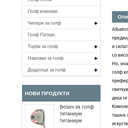
Голф клинови
Опи
Чипери за голф
Albatro
Голф Патерс
предвид
Торби за голф
и силат
со висо
Навлаки за голф
Но, она
Додатоци за голф
голф к
префере
свиткув
НОВИ ПРОДУКТИ
дека ги
Возач за голф
Комплет
титаниум
ташна 
титаниум
искуств