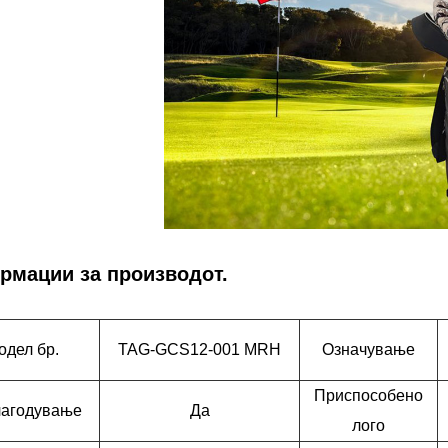
рмации за производот.
одел бр.
TAG-GCS12-001 MRH
Означување
Приспособено
агодување
Да
лого