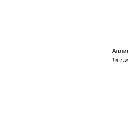
Аплик
Тој е д