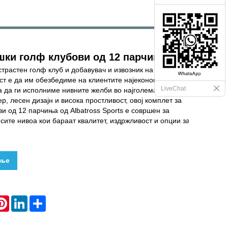
шки голф клубови од 12 парчиња
 страстен голф клуб и добавувач и извозник на додатоци.
ст е да им обезбедиме на клиентите најекономична
LiveChat
да ги исполниме нивните желби во најголема мера. Со
р, лесен дизајн и висока простливост, овој комплет за
и од 12 парчиња од Albatross Sports е совршен за
 сите нивоа кои бараат квалитет, издржливост и опции за
ање
hatsApp
Pinterest
LinkedIn
Share