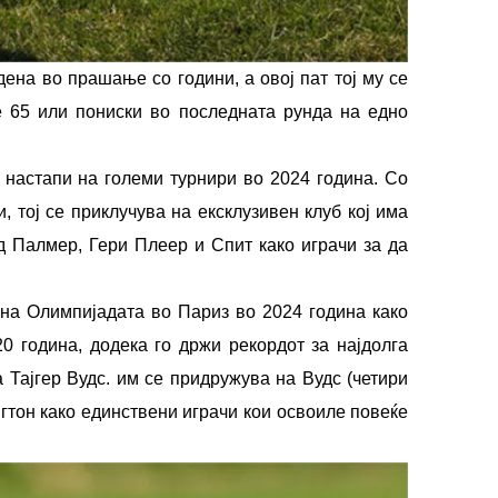
на во прашање со години, а овој пат тој му се
 65 или пониски во последната рунда на едно
 настапи на големи турнири во 2024 година. Со
 тој се приклучува на ексклузивен клуб кој има
лд Палмер, Гери Плеер и Спит како играчи за да
 на Олимпијадата во Париз во 2024 година како
0 година, додека го држи рекордот за најдолга
 Тајгер Вудс. им се придружува на Вудс (четири
гтон како единствени играчи кои освоиле повеќе