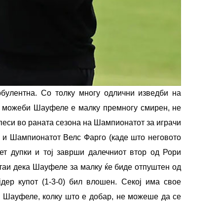
булентна. Со толку многу одлични изведби на
а можеби Шауфеле е малку премногу смирен, не
песи во раната сезона на Шампионатот за играчи
) и Шампионатот Велс Фарго (каде што неговото
ет дупки и тој заврши далечниот втор од Рори
штаи дека Шауфеле за малку ќе биде отпуштен од
ер купот (1-3-0) бил влошен. Секој има свое
то Шауфеле, колку што е добар, не можеше да се