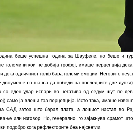
одина беше успешна година за Шауфеле, но беше и тур
те големини кои не добија трофеј, имаше перцепција дек
ќи дека одличниот голф бара големи емоции. Неговите неус
се двоумеше со шанса да победи на последните две дупки
о со еден удар испари во негатива од седум шут по дев
ој) само ја влоши таа перцепција. Исто така, имаше изве
на САД затоа што барал плата, а лошиот настап во Рајд
ување или изговор. Но, генерално, го зајакнува срамот ш
ви подобро кога рефлекторите беа најсветли.