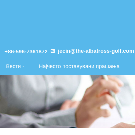
jecin@the-albatross-golf.com
+86-596-7361872
Вести
Најчесто поставувани прашања