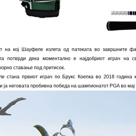
т на кој Шауфеле излета од патеката во завршните фа
та потврди дека моментално е најдобриот играч на св
корно ставање под притисок.
е стана првиот играч по Брукс Коепка во 2018 година к
ќи ја неговата пробивна победа на шампионатот PGA во мај