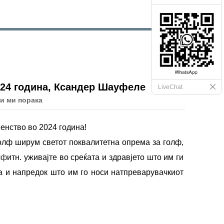
024 година, Ксандер Шауфеле
LiveChat
и ми порака
енство во 2024 година!
 голф ширум светот поквалитетна опрема за голф,
лф
итн. уживајте во среќата и здравјето што им ги
та и напредок што им го носи натпреварувачкиот