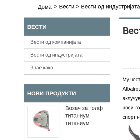
>
Вести
>
Вести од индустријата
Дома
ВЕСТИ
Вес
Вести од компанијата
Вести од индустријата
Знае како
Му чес
Albatro
НОВИ ПРОДУКТИ
вклучув
Возач за голф
носи г
титаниум
спорт н
титаниум