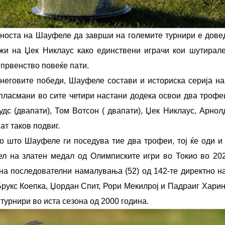
носта на Шауфеле да заврши на големите турнири е доведе
жи на Џек Никлаус како единствени играчи кои шутирале
 првенство повеќе пати.
 неговите победи, Шауфеле состави и историска серија на
пласмани во сите четири настани додека освои два трофеи,
удс (двапати), Том Вотсон ( двапати), Џек Никлаус, Арно
ат таков подвиг.
о што Шауфеле ги поседува тие два трофеи, тој ќе оди и
ел на златен медал од Олимписките игри во Токио во 202
 на последователни намалувања (52) од 142-те директно на
Брукс Коепка, Џордан Спит, Рори Мекилрој и Падраиг Харин
турнири во иста сезона од 2000 година.