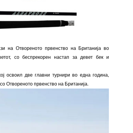
зи на Отвореното првенство на Британија во
етот, со беспрекорен настап за девет бек и
ој освоил две главни турнири во една година,
 со Отвореното првенство на Британија.