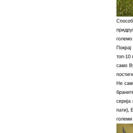
Способ
придру
големо
Покрај
топ-10 
само В
постигн
Не сам
бранит
серија
пати), 
големи 