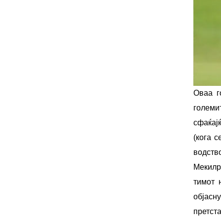
Оваа г
големи
сфаќај
(кога 
водств
Мекилр
тимот 
објасн
претста