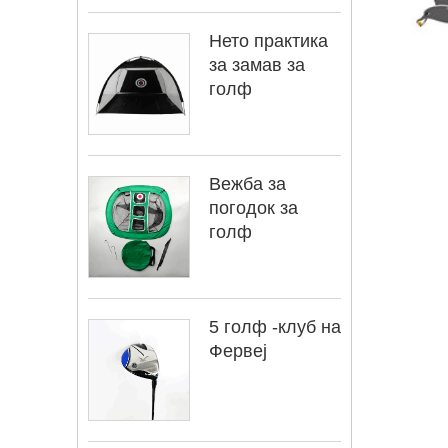
Нето практика
за замав за
голф
Вежба за
погодок за
голф
5 голф -клуб на
Фервеј