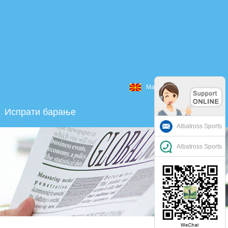
Македонски
Испрати барање
Albatross Sports
Albatross Sports