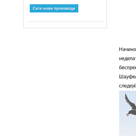
Сите нови производи
Начино
недела
беспре
Шауфел
следеј