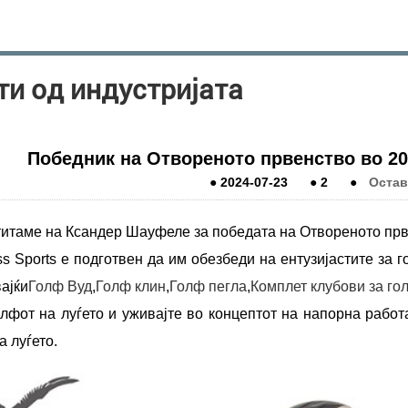
ти од индустријата
Победник на Отвореното првенство во 2
●
2024-07-23
●
2
●
Остав
титаме на Ксандер Шауфеле за победата на Отвореното прв
ss Sports е подготвен да им обезбеди на ентузијастите за
ајќи
Голф Вуд
,
Голф клин
,
Голф пегла
,
Комплет клубови за го
олфот на луѓето и уживајте во концептот на напорна рабо
а луѓето.